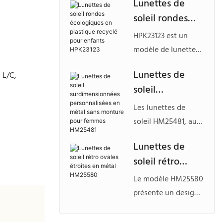
Lunettes de
HPK25201
pour enfants,
soleil rondes
fabriqué à partir de
écologiques en
matériaux
HPK23123 est un
plastique
plastiques recyclés,
modèle de lunettes
recyclé pour
conçu pour les
de soleil légères
Lunettes de
marques de lunettes
 L/C,
enfants
pour enfants,
soleil
durables
HPK23123
fabriquées à partir
recherchant un
surdimensionné
de matériaux
Les lunettes de
confort léger et une
es
plastiques recyclés,
soleil HM25481, au
personnalisation en
personnalisées
conçues pour les
design oversize et
marque blanche.
Lunettes de
marques soucieuses
en métal sans
sans monture,
soleil rétro
de l'environnement
monture pour
affirment un style
à la recherche de
ovales étroites
unique. Leur
femmes
Le modèle HM25580
collections de
en métal
structure légère se
HM25481
présente un design
lunettes pour
HM25580
marie
ovale étroit et
enfants élégantes et
harmonieusement à
élégant avec une