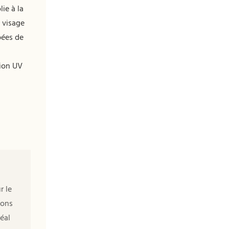
lie à la
 visage
pées de
tion UV
r le
ions
éal