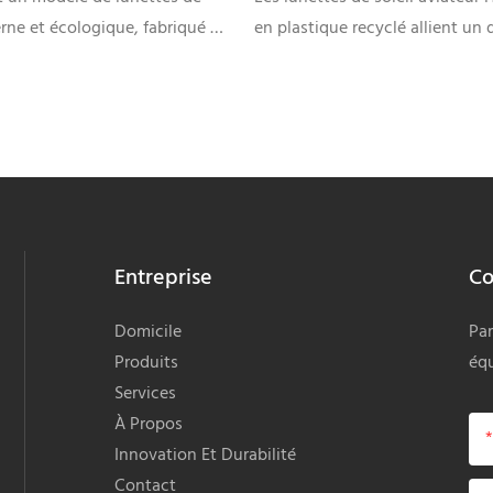
rne et écologique, fabriqué à
en plastique recyclé allient un 
atériaux plastiques recyclés,
aviateur emblématique à une c
 les marques recherchant des
éco-responsable. Fabriquées à p
e lunettes durables, légères et
plastiques recyclés de haute qua
s, avec des options de
offrent légèreté, confort et dura
ée personnalisables.
tant que fabricant proposant d
de personnalisation (marque, c
verres), cette gamme de lunett
Entreprise
Co
durables en gros est idéale pour
détaillants et les marques à la 
Domicile
Par
de lunettes de soleil abordables
Produits
équ
adaptables et respectueuses d
Services
l'environnement.
À Propos
Innovation Et Durabilité
Contact