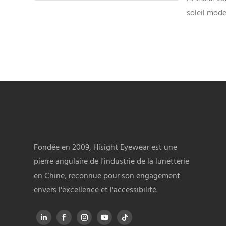
soleil mode
partir de m
conçu pour
solutions d
confortable
marque priv
Fondée en 2009, Hisight Eyewear est une
pierre angulaire de l'industrie de la lunetterie
en Chine, reconnue pour son engagement
envers l'excellence et l'accessibilité.