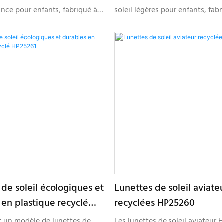
ance pour enfants, fabriqué à
soleil légères pour enfants, fab
atériaux plastiques recyclés,
partir de matériaux plastiques r
 les marques de lunettes
conçues pour les marques souc
cherchant un confort léger et
l'environnement à la recherche
nalisation en marque blanche.
collections de lunettes pour en
élégantes et personnalisables.
de soleil écologiques et
Lunettes de soleil aviate
 en plastique recyclé
recyclées HP25260
t un modèle de lunettes de
Les lunettes de soleil aviateur