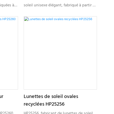
riquées à
soleil unisexe élégant, fabriqué à partir de
ecyclés,
matériaux plastiques recyclés, conçu
ieuses de
pour les marques souhaitant développer
 de
des collections de lunettes durables avec
fants
des solutions de logo personnalisé et de
marque privée.
ur
Lunettes de soleil ovales
recyclées HP25256
 HP25260
HP25256, fabricant de lunettes de soleil