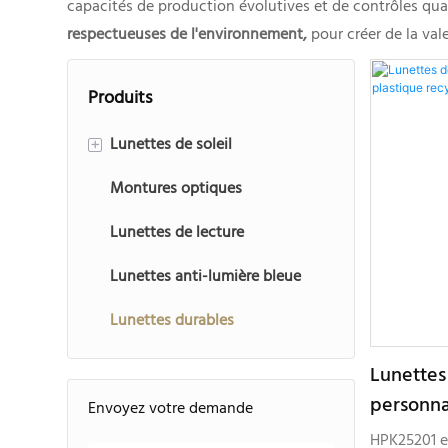
capacités de production évolutives et de contrôles qua
respectueuses de l'environnement,
pour créer de la val
Produits
Lunettes de soleil
+
Montures optiques
Lunettes de soleil à injection
Lunettes de lecture
Lunettes de soleil en acétate
Lunettes anti-lumière bleue
Lunettes de soleil en métal
Lunettes durables
Lunettes de soleil de sport
Lunettes de soleil pour
Lunettes 
enfants
personna
Envoyez votre demande
recyclé 
Lunettes de soleil TR90
HPK25201 e