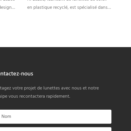
design
en plastique recyclé, est spécialisé dans
onception
les lunettes durables et tendance
artir de
fabriquées à partir de plastique recyclé.
lité, elles
Nous proposons des lunettes de soleil
bilité. En
éco-responsables dotées de verres à
es options
protection UV et d'une construction
ouleur et
résistante. Nous offrons des services
es
complets de fabrication à façon
ntactez-nous
 les
(OEM/ODM) et de marque privée :
recherche
personnalisation des montures et des
tagez votre projet de lunettes avec nous et notre
,
couleurs, options de logo et d'emballage,
ipe vous recontactera rapidement.
e
et production à grande échelle pour
répondre aux besoins des boutiques
comme des grandes marques.
Nom