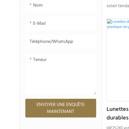
Nom
soleil tend
partir de m
conçu pour
E-Mail
durables re
une person
Téléphone/WhatsApp
Teneur
ENVOYER UNE ENQUÊTE
Lunettes 
MAINTENANT
durables
HP25261
HP25261 es