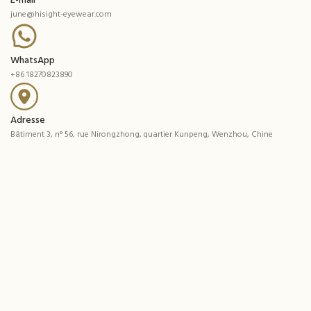
E-mail
june@hisight-eyewear.com
WhatsApp
+86 18270823890
Adresse
Bâtiment 3, n° 56, rue Nirongzhong, quartier Kunpeng, Wenzhou, Chine