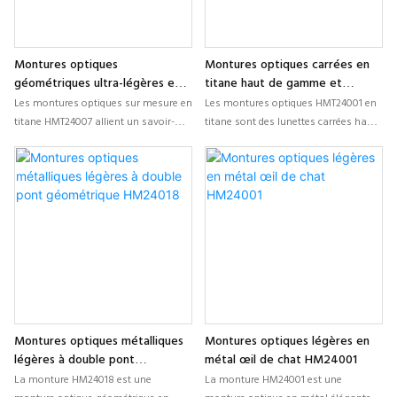
du logo et de l'emballage afin de
service OEM/ODM fiable pour les
répondre aux besoins de production
marques et les détaillants d'optique.
et de branding à grande échelle.
Montures optiques
Montures optiques carrées en
géométriques ultra-légères en
titane haut de gamme et
titane HMT24007
légères HMT24001
Les montures optiques sur mesure en
Les montures optiques HMT24001 en
titane HMT24007 allient un savoir-
titane sont des lunettes carrées haut
faire de précision à une silhouette
de gamme et légères, fabriquées en
géométrique ultra-légère pour des
titane de haute qualité pour une
lunettes modernes et confortables.
résistance exceptionnelle, une
Disponibles directement auprès du
protection contre la corrosion et un
fabricant en gros, elles sont
confort hypoallergénique. Réalisées
fabriquées en titane durable et
sur mesure par un fabricant de
résistant à la corrosion, offrent des
précision, elles sont dotées de
options d'ajustement et arborent des
plaquettes nasales ajustables, de
lignes minimalistes épurées, idéales
charnières robustes et d'un design
pour les détaillants et les marques
carré minimaliste, idéal pour les
indépendantes.
verres correcteurs ou sans correction.
Montures optiques métalliques
Montures optiques légères en
légères à double pont
métal œil de chat HM24001
géométrique HM24018
La monture HM24018 est une
La monture HM24001 est une