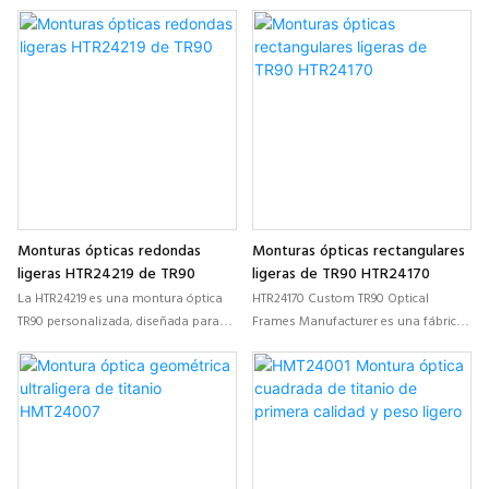
HMRK24007 son ligeras y ovaladas,
diseñadas para niños, que combinan
diseñadas para niños. Combinan una
ligereza y durabilidad con un ajuste
forma elegante y apta para ellos con
cómodo y adaptado a su edad.
una construcción metálica resistente
Fabricadas con opciones de
para el uso diario. Fabricadas para la
personalización, ofrecen plaquetas
personalización OEM, ofrecen un
nasales ajustables, bisagras
ajuste cómodo gracias a sus
reforzadas y múltiples colores y
plaquetas nasales ajustables y
tamaños para el uso diario.
patillas reforzadas, lo que facilita su
personalización en colores y
tamaños.
Monturas ópticas redondas
Monturas ópticas rectangulares
ligeras HTR24219 de TR90
ligeras de TR90 HTR24170
La HTR24219 es una montura óptica
HTR24170 Custom TR90 Optical
TR90 personalizada, diseñada para
Frames Manufacturer es una fábrica
marcas de gafas OEM. Ofrece una
china especializada en monturas de
silueta redonda, ligera y flexible que
gafas TR90 ligeras y duraderas,
combina un estilo moderno con
diseñadas para brindar comodidad y
comodidad durante todo el día.
uso durante todo el día. Ofrecemos
Totalmente personalizable para la
colores, tamaños y acabados
producción de marca blanca, está
personalizables con fabricación de
disponible en varios colores y admite
precisión, diseños flexibles y un