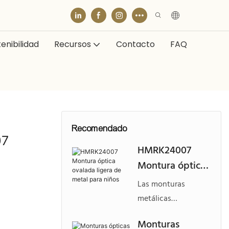
enibilidad
Recursos
Contacto
FAQ
Recomendado
07
HMRK24007
Montura óptica
ovalada ligera
Las monturas
de metal para
metálicas
niños
personalizadas para
Monturas
gafas infantiles