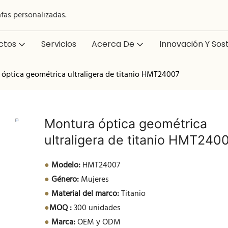
afas personalizadas.
ctos
Servicios
Acerca De
Innovación Y Sost
óptica geométrica ultraligera de titanio HMT24007
Montura óptica geométrica
ultraligera de titanio HMT240
●
Modelo:
HMT24007
●
Género:
Mujeres
●
Material del marco:
Titanio
●
MOQ :
300 unidades
●
Marca:
OEM y ODM