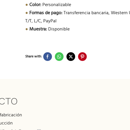
●
Color:
Personalizable
●
Formas de pago:
Transferencia bancaria, Western 
T/T, L/C, PayPal
●
Muestra:
Disponible
Share with:
UCTO
fabricación
rucción