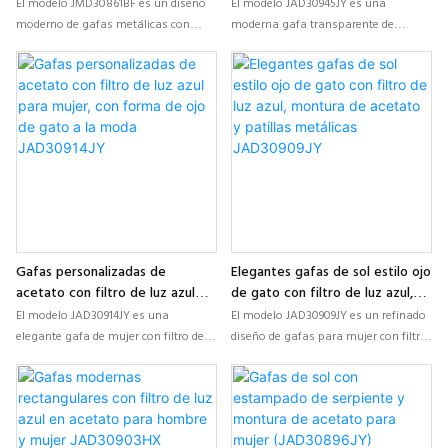
de luz azul para hombre
de luz azul para mujer –
El modelo JMD30861BF es un diseño
El modelo JAD30945JY es una
JMD30861BF
Montura óptica de moda
moderno de gafas metálicas con
moderna gafa transparente de
JAD30945JY
filtro de luz azul, que presenta una
acetato con filtro de luz azul,
estructura ligera de doble puente,
diseñada para marcas de moda
patillas delgadas y combinaciones de
contemporáneas. Presenta una
colores personalizables, ideales para
silueta cuadrada ligera, detalles
negocios, oficinas y colecciones
texturizados en las patillas y
ópticas de marca propia de alta
opciones de color personalizables
gama.
para colecciones de marca propia.
Gafas personalizadas de
Elegantes gafas de sol estilo ojo
acetato con filtro de luz azul
de gato con filtro de luz azul,
para mujer, con forma de ojo de
montura de acetato y patillas
El modelo JAD30914JY es una
El modelo JAD30909JY es un refinado
gato a la moda JAD30914JY
metálicas JAD30909JY
elegante gafa de mujer con filtro de
diseño de gafas para mujer con filtro
luz azul que presenta una refinada
de luz azul, que presenta una
silueta de ojo de gato, texturas de
estilizada silueta de ojo de gato,
acetato en capas y elegantes detalles
monturas frontales de acetato de
metálicos, especialmente
primera calidad y patillas metálicas
desarrollada para colecciones ópticas
ligeras, creadas para marcas ópticas