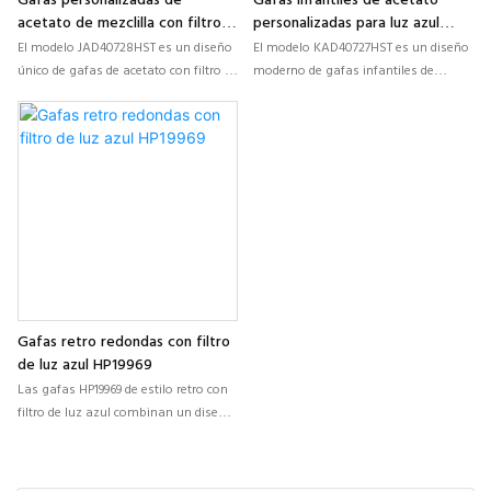
Gafas personalizadas de
Gafas infantiles de acetato
acetato de mezclilla con filtro
personalizadas para luz azul
de luz azul para hombre
KAD40727HST
El modelo JAD40728HST es un diseño
El modelo KAD40727HST es un diseño
JAD40728HST
único de gafas de acetato con filtro de
moderno de gafas infantiles de
luz azul, combinado con detalles de
acetato con filtro de luz azul que
tela vaquera, que ofrece una solución
ofrece comodidad, ligereza, un estilo
moderna y personalizada para
colorido y opciones personalizables
colecciones ópticas contemporáneas
para marcas de gafas infantiles y
y marcas de marca propia.
colecciones ópticas.
Gafas retro redondas con filtro
de luz azul HP19969
Las gafas HP19969 de estilo retro con
filtro de luz azul combinan un diseño
clásico vintage con lentes eficaces
que filtran la luz azul, fabricadas con
materiales duraderos y ligeros para