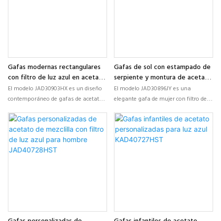
de marca propia y marcas de gafas
vanguardistas y colecciones de marca
de moda.
propia.
Gafas modernas rectangulares
Gafas de sol con estampado de
con filtro de luz azul en acetato
serpiente y montura de acetato
para hombre y mujer
para mujer (JAD30896JY)
El modelo JAD30903HX es un diseño
El modelo JAD30896JY es una
JAD30903HX
contemporáneo de gafas de acetato
elegante gafa de mujer con filtro de
con filtro de luz azul, que presenta
luz azul que presenta detalles de
una silueta rectangular limpia,
acetato con un elegante estampado
coloridos patrones laminados y finas
de serpiente, comodidad ligera y una
patillas con detalles metálicos,
moderna forma de ojo de gato. Ha
desarrollado para marcas de óptica
sido desarrollada para colecciones
de moda y colecciones de gafas OEM.
ópticas de marca propia y marcas de
gafas personalizadas.