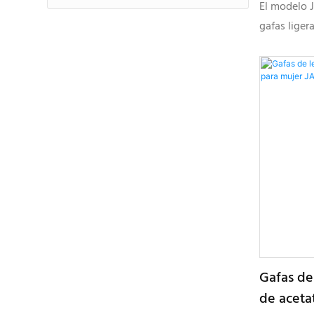
para ma
El modelo 
JTD4060
gafas liger
azul, que p
delgadas y
vivos, des
y coleccion
Gafas de
de aceta