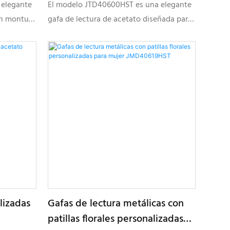
JTD40600HST
 elegante
El modelo JTD40600HST es una elegante
on montura
gafa de lectura de acetato diseñada para
alidad y
marcas ópticas modernas que buscan
ridas,
colecciones personalizadas para personas
can
con presbicia, que ofrezcan comodidad,
y
ligereza y elegantes combinaciones de
colores.
lizadas
Gafas de lectura metálicas con
patillas florales personalizadas