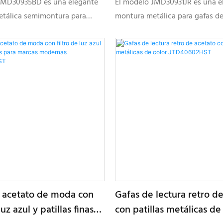
JMD30935BD es una elegante
El modelo JMD30931JR es una e
tálica semimontura para
montura metálica para gafas de
ctura, con un diseño frontal
diseñada para la mujer modern
, construcción ligera y
presenta una forma redonda y l
 color personalizables para
elegantes acabados de color y 
s ópticas de marca propia de
personalizables para coleccion
de marca propia.
 acetato de moda con
Gafas de lectura retro d
luz azul y patillas finas
con patillas metálicas de