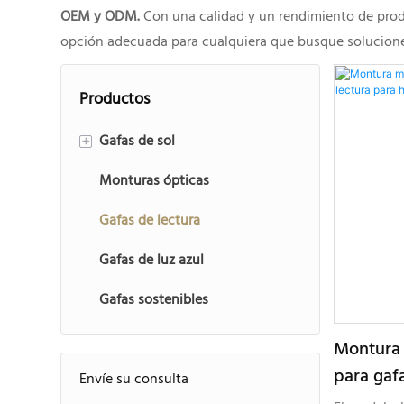
OEM y ODM.
Con una calidad y un rendimiento de produ
opción adecuada para cualquiera que busque soluciones 
Productos
Gafas de sol
+
Monturas ópticas
Gafas de sol inyectadas
Gafas de lectura
Gafas de sol de acetato
Gafas de luz azul
Gafas de sol metálicas
Gafas sostenibles
Gafas de sol deportivas
Gafas de sol para niños
Montura 
para gaf
Envíe su consulta
Gafas de sol TR90
hombre 