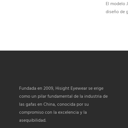
JAD3102
El modelo 
diseño de g
con combin
estampadas y
para colecc
para mujer 
de marca pr
Fundada en 2009, Hisight Eyewear se erige
como un pilar fundamental de la industria de
las gafas en China, conocida por su
compromiso con la excelencia y la
asequibilidad.