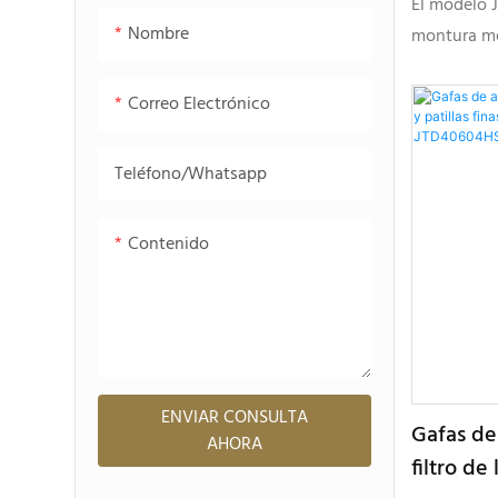
El modelo 
Nombre
montura me
gafas de le
texturizado
Correo Electrónico
opciones de
coleccione
Teléfono/whatsapp
alta gama.
Contenido
ENVIAR CONSULTA
Gafas de
AHORA
filtro de 