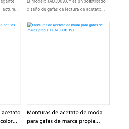
legante
El modelo JAD30893JY es un sofisticado
marcas ópticas JAD30893JY
 lectura
diseño de gafas de lectura de acetato
a, que
con un femenino estilo ojo de gato,
igera,
detalles metálicos decorativos y ricas
detalles
combinaciones de colores, ideal para
es ópticas
colecciones ópticas de marca propia y
programas de gafas de lectura
personalizadas.
e acetato
Monturas de acetato de moda
 color
para gafas de marca propia