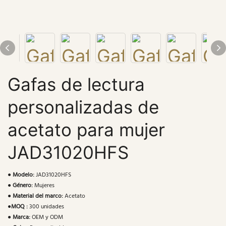
Gafas de lectura
personalizadas de
acetato para mujer
JAD31020HFS
●
Modelo:
JAD31020HFS
●
Género:
Mujeres
●
Material del marco:
Acetato
●
MOQ :
300 unidades
●
Marca:
OEM y ODM