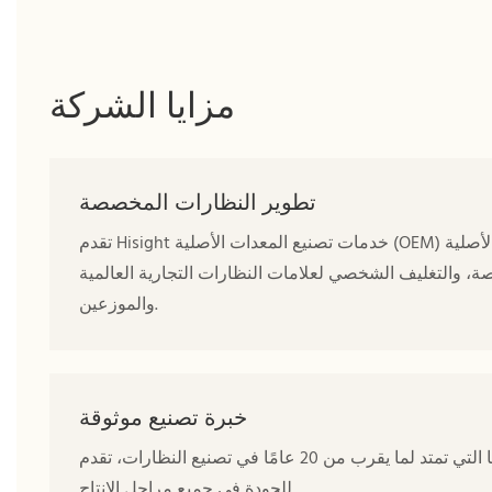
مزايا الشركة
تطوير النظارات المخصصة
تقدم Hisight خدمات تصنيع المعدات الأصلية (OEM) وخدمات التصميم والتصنيع الأصلية (ODM) الاحترافية للنظارات البصرية
ة، والتغليف الشخصي لعلامات النظارات التجارية العالمية
والموزعين.
خبرة تصنيع موثوقة
بفضل خبرتها التي تمتد لما يقرب من 20 عامًا في تصنيع النظارات، تقدم Hisight جودة إنتاج مستقرة، وحرفية ماهرة، وفحصًا دقيقًا
للجودة في جميع مراحل الإنتاج.