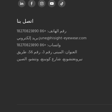
اتصل بنا
رقم الهاتف: +86 18270823890
june@hisight-eyewear.com
بريد إلكتروني:
واتساب: +86 18270823890
العنوان: المبنى رقم 3، رقم 56، طريق
نيرونغتشونغ، شارع كونبنغ، ونتشو، الصين