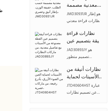
معدنية مصممة
بتصميم أمامي محكم،
طر
حسب الطلب،
وهيكل خفيف الوزن،
JMD30931JR هو إطار
خفيفة الوزن،
وخيارات ألوان قابلة
نظارات قراءة معدني
بإطار أنيق
للتخصيص لمجموعات
أنيق مصمم للنساء
نظارات قراءة
النظارات ذات
وعصري،
العصريات، ويتميز
أنيقة بتصميم عين
العلامات التجارية
JMD30931JR
بشكل دائري خفيف
الخاصة المتميزة.
القطة مصنوعة
الوزن، وتشطيبات
JAD30893JY هو
من الأسيتات مع
ألوان أنيقة، وتفاصيل
تصميم متطور
تفاصيل معدنية،
قابلة للتخصيص
لنظارات القراءة
نظارات أنيقة من
لمجموعات النظارات
من ماركات
المصنوعة من
الأسيتات لحماية
ذات العلامات التجارية
النظارات
الأسيتات، يتميز
الخاصة.
العين من الضوء
بتصميم أنثوي على
JAD30893JY
JTD40604HST عبارة
الأزرق، بأذرع
شكل عين القطة،
عن تصميم نظارات
رفيعة، من
ولمسات معدنية
خفيفة الوزن مصنوعة
زخرفية، ومجموعات
ماركات عصرية،
من الأسيتات لحماية