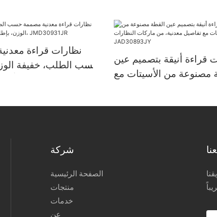
نظارات قراءة معدني
 قراءة أنيقة بتصميم عين
حسب الطلب، خفيفة الوزن
 مصنوعة من الأسيتات مع
أنيق وعصري، JMD30931JR
اصيل معدنية، من ماركات
النظارات JAD30893JY
نا
شركة
نا
الصفحة الرئيسية
منتجات
خدمات
عن