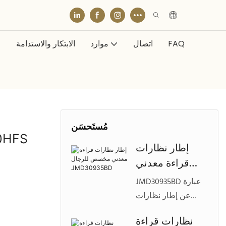
FAQ
اتصال
موارد
الابتكار والاستدامة
مُستَحسَن
الأسيتات ح
إطار نظارات
قراءة معدني
مخصص للرجال
JMD30935BD عبارة
JMD30935BD
عن إطار نظارات
قراءة معدني أنيق
نظارات قراءة
بنصف حافة، يتميز