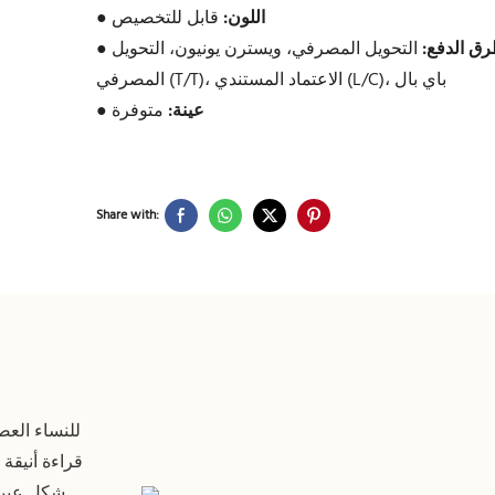
اللون:
قابل للتخصيص
●
ق الدفع:
التحويل المصرفي، ويسترن يونيون، التحويل
●
المصرفي (T/T)، الاعتماد المستندي (L/C)، باي بال
عينة:
متوفرة
●
Share with:
قراءة أنيقة
شكل عين ا