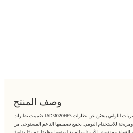
وصف المنتج
صُممت نظارات JAD31020HFS للنساء العصريات اللواتي يبحثن عن نظارات
 ومريحة للاستخدام اليومي. يجمع تصميمها الناعم المستوحى من
لقطة مع نقوش الأسيتات الفنية ليمنحها مظهرًا عصريًا مناسبًا