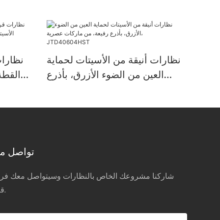
نظارات أنيقة من الأسيتات لحماية
نظارات
العين من الضوء الأزرق، بأذرع
القطة
رفيعة، من ماركات عصرية،
تف
JTD40604HST
تواصل مع
شاركنا مشروعك الخاص بالنظارات وسيتواصل معك فريق
قريباً.