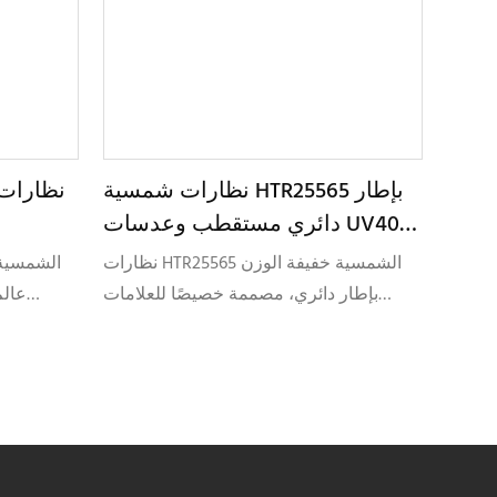
نظارات شمسية HTR25565 بإطار
نظارات
دائري مستقطب وعدسات UV400
من مادة TR90
نظارات HTR25565 الشمسية خفيفة الوزن
بإطار دائري، مصممة خصيصًا للعلامات
عالم
التجارية التي تركز على التصميم المريح
والراحة وا
والألوان العصرية. مصنوعة من مادة TR90
المرنة ومجهزة بعدسات TAC المستقطبة،
المست
توفر هذه النظارات متانة عالية ومقاومة
الوزن
للصدمات وأداءً بصريًا محسّنًا. تم تطويرها
صُممت
خصيصًا للمشاريع التي تركز على التخصيص،
التجاري