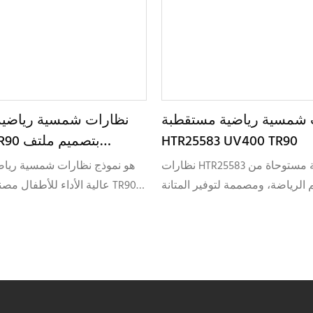
 شمسية رياضية مستقطبة
نظارات شمسية رياضية
HTR25583 UV400 TR90
مخصص 01-01
نظارات HTR25583 الشمسية مستوحاة من
 الرياضة، ومصممة لتوفير المتانة
عالية الأداء للأطفال مصنوع
لتأثير البصري القوي. مصنوعة من
المرنة، ومصمم لأنماط ال
مادة TR90 المرنة ومزودة بعدسات TAC
وتخصيص العلامة التجا
قطبة، يجمع هذا التصميم بين خفة
النظارات الشمسية الرياض
 وكفاءة عالية في الحد من الوهج.
 هذه النظارات خصيصًا للعلامات
ة التي تُولي أهمية قصوى للوظائف