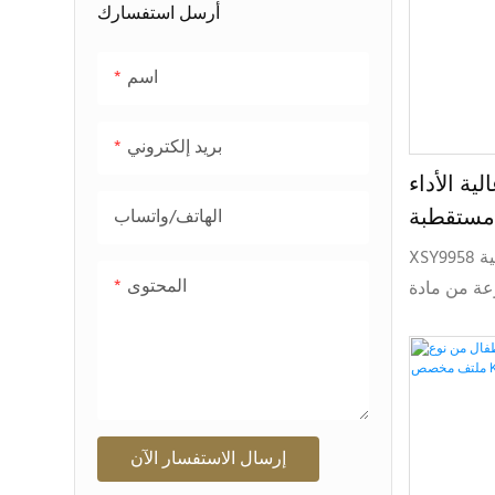
أرسل استفسارك
اسم
بريد إلكتروني
الأداء TR90
الهاتف/واتساب
XSY9958 هو نموذج نظارات شمسية رياضية
المحتوى
عة من مادة
TR90، وتتميز بتصميم عدسة درع كاملة،
هواء الطلق
ة التجارية
إرسال الاستفسار الآن