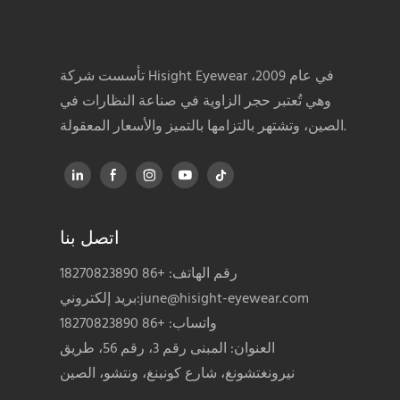
تأسست شركة Hisight Eyewear في عام 2009،
وهي تُعتبر حجر الزاوية في صناعة النظارات في
الصين، وتشتهر بالتزامها بالتميز والأسعار المعقولة.
اتصل بنا
رقم الهاتف: +86 18270823890
june@hisight-eyewear.com
بريد إلكتروني:
واتساب: +86 18270823890
العنوان: المبنى رقم 3، رقم 56، طريق
نيرونغتشونغ، شارع كونبنغ، ونتشو، الصين