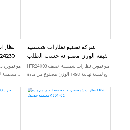
شركة تصنيع نظارات شمسية
نظارات
خفيفة الوزن مصنوعة حسب الطلب
TR90 بتصميم مخص
من مادة TR90 (HTR24003)
HTR24003 هو نموذج نظارات شمسية خفيف
الوزن مصنوع من مادة TR90 مع لمسة نهائية
مطاطية ناعمة، مصمم لتوفير الراحة
النشط، و
والمتانة والتخصيص المرن لعلامات النظارات
آمنة،
الحديثة.