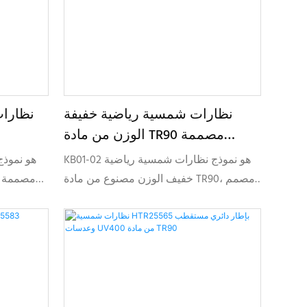
نظارات شمسية رياضية خفيفة
نظارا
الوزن من مادة TR90 مصممة
خصيصًا KB01-02
KB01-02 هو نموذج نظارات شمسية رياضية
خفيف الوزن مصنوع من مادة TR90، مصمم
للاستخدام اليومي النشط، ويجمع بين
البالغين، ح
التصميم الأنيق وخيارات التخصيص المرنة
وإمكانية ت
للعلامات التجارية التي تبحث عن نظارات
شمسية رياضية موثوقة من مادة TR90 في
فئة البالغين.