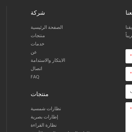
مكانية التخصيص، مما يجعلها خيارًا
نا
شركة
رامج النظارات الشمسية المستقطبة
المصنوعة من مادة TR90 والمخصصة لأسواق
نا
الصفحة الرئيسية
الأنشطة الخارجية والرياضية.
منتجات
خدمات
عن
الابتكار والاستدامة
اتصال
FAQ
منتجات
نظارات شمسية
إطارات بصرية
نظارة القراءة