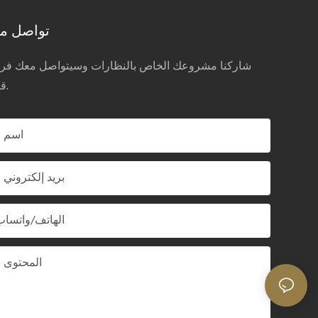
مما يجعلها خيارًا موثوقًا به لمجموعات
العملية وإ
تواصل مع
نظارات TR90 الشمسية المخصصة التي
مثاليًا لب
تستهدف أسواق الأنشطة الرياضية وأسلوب
شاركنا مشروعك الخاص بالنظارات وسيتواصل معك فريق
الحياة العصري.
قريباً.
اسم
بريد إلكتروني
الهاتف/واتساب
المحتوى