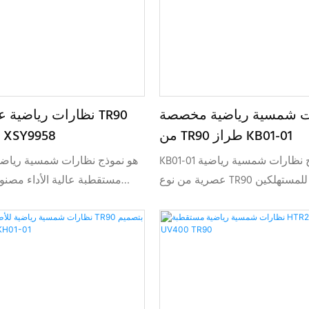
ت شمسية رياضية مخصصة
نظارات رياضية عالية 
من TR90 طراز KB01-01
مستقطبة XSY9958
KB01-01 هو نموذج نظارات شمسية رياضية
عصرية من نوع TR90 مصممة للمستهلكين
مستقطبة عالية الأداء مصنو
يث توفر توازنًا بين الراحة والمتانة
خصيص العلامة التجارية للاستخدام
ومصممة للاستخدام النشط في ال
الخارجي المتعدد الاستخدامات.
ومصممة خصيصًا لتخصيص العلام
في الأسواق التنافسية.