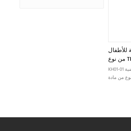
 للأطفال
من نوع TR90 بتصميم ملتف
KH
KH01-01 هو نموذج نظارات شمسية رياضية
 من مادة TR90
حياة النشطة
رية في سوق
ية المتنامي
للأطفال.