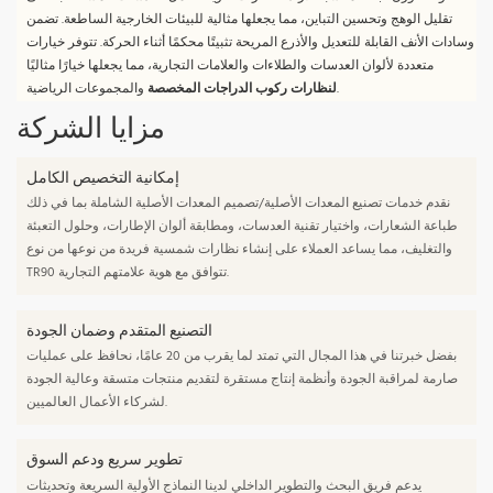
تقليل الوهج وتحسين التباين، مما يجعلها مثالية للبيئات الخارجية الساطعة. تضمن
وسادات الأنف القابلة للتعديل والأذرع المريحة تثبيتًا محكمًا أثناء الحركة. تتوفر خيارات
متعددة لألوان العدسات والطلاءات والعلامات التجارية، مما يجعلها خيارًا مثاليًا
والمجموعات الرياضية.
لنظارات ركوب الدراجات المخصصة
مزايا الشركة
إمكانية التخصيص الكامل
نقدم خدمات تصنيع المعدات الأصلية/تصميم المعدات الأصلية الشاملة بما في ذلك
طباعة الشعارات، واختيار تقنية العدسات، ومطابقة ألوان الإطارات، وحلول التعبئة
والتغليف، مما يساعد العملاء على إنشاء نظارات شمسية فريدة من نوعها من نوع
TR90 تتوافق مع هوية علامتهم التجارية.
التصنيع المتقدم وضمان الجودة
بفضل خبرتنا في هذا المجال التي تمتد لما يقرب من 20 عامًا، نحافظ على عمليات
صارمة لمراقبة الجودة وأنظمة إنتاج مستقرة لتقديم منتجات متسقة وعالية الجودة
لشركاء الأعمال العالميين.
تطوير سريع ودعم السوق
يدعم فريق البحث والتطوير الداخلي لدينا النماذج الأولية السريعة وتحديثات