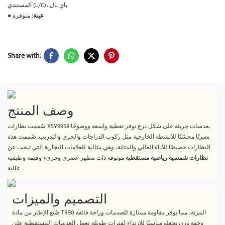
المستندي (L/C)، باي بال
عينة:
متوفرة
●
Share with:
وصف المنتج
صُممت نظارات XSY9958 بعدسات جريئة على شكل درع توفر تغطية واسعة ووضوحًا
بصريًا محسّنًا للأنشطة الخارجية مثل ركوب الدراجات والجري والتدريب. صُممت هذه
النظارات خصيصًا للأداء العالي والمتانة، وهي مثالية للعلامات التجارية التي تبحث عن
نظارات شمسية رياضية مستقطبة
موثوقة ذات مظهر عصري وجريء وقيمة وظيفية
عالية.
التصميم والميزات
صُنع الإطار من مادة TR90 المرنة، مما يوفر مقاومة ممتازة للصدمات وراحة فائقة
وخفة وزن تجعله مناسبًا للارتداء لفترات طويلة. تعمل العدسات المستقطبة على