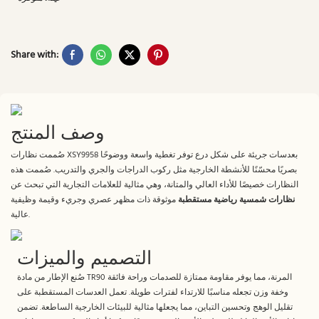
Share with:
وصف المنتج
صُممت نظارات XSY9958 بعدسات جريئة على شكل درع توفر تغطية واسعة ووضوحًا
بصريًا محسّنًا للأنشطة الخارجية مثل ركوب الدراجات والجري والتدريب. صُممت هذه
النظارات خصيصًا للأداء العالي والمتانة، وهي مثالية للعلامات التجارية التي تبحث عن
نظارات شمسية رياضية مستقطبة
موثوقة ذات مظهر عصري وجريء وقيمة وظيفية
عالية.
التصميم والميزات
صُنع الإطار من مادة TR90 المرنة، مما يوفر مقاومة ممتازة للصدمات وراحة فائقة
وخفة وزن تجعله مناسبًا للارتداء لفترات طويلة. تعمل العدسات المستقطبة على
تقليل الوهج وتحسين التباين، مما يجعلها مثالية للبيئات الخارجية الساطعة. تضمن