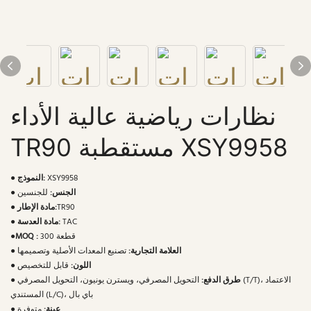
نظارات رياضية عالية الأداء
TR90 مستقطبة XSY9958
XSY9958
النموذج:
●
الجنس:
للجنسين
●
TR90
مادة الإطار:
●
TAC
مادة العدسة:
●
300 قطعة
MOQ :
●
العلامة التجارية:
تصنيع المعدات الأصلية وتصميمها
●
اللون:
قابل للتخصيص
●
طرق الدفع:
التحويل المصرفي، ويسترن يونيون، التحويل المصرفي (T/T)، الاعتماد
●
المستندي (L/C)، باي بال
عينة:
متوفرة
●