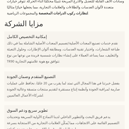
وسادات الأنف القابلة للتعديل والأذرع المريحة تثبيتًا محكمًا أثناء الحركة. تتوفر خيارات
متعددة لألوان العدسات والطلاءات والعلامات التجارية، مما يجعلها خيارًا مثاليًا
والمجموعات الرياضية.
لنظارات ركوب الدراجات المخصصة
مزايا الشركة
إمكانية التخصيص الكامل
نقدم خدمات تصنيع المعدات الأصلية/تصميم المعدات الأصلية الشاملة بما في ذلك
طباعة الشعارات، واختيار تقنية العدسات، ومطابقة ألوان الإطارات، وحلول التعبئة
والتغليف، مما يساعد العملاء على إنشاء نظارات شمسية فريدة من نوعها من نوع
TR90 تتوافق مع هوية علامتهم التجارية.
التصنيع المتقدم وضمان الجودة
بفضل خبرتنا في هذا المجال التي تمتد لما يقرب من 20 عامًا، نحافظ على عمليات
صارمة لمراقبة الجودة وأنظمة إنتاج مستقرة لتقديم منتجات متسقة وعالية الجودة
لشركاء الأعمال العالميين.
تطوير سريع ودعم السوق
يدعم فريق البحث والتطوير الداخلي لدينا النماذج الأولية السريعة وتحديثات
التصميم القائمة على الاتجاهات، مما يُمكّن العلامات التجارية من الاستجابة بسرعة