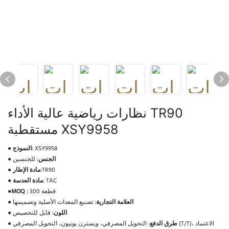
نظارات رياضية عالية الأداء TR90
مستقطبة XSY9958
XSY9958
النموذج:
●
الجنس:
للجنسين
●
TR90
مادة الإطار:
●
TAC
مادة العدسة:
●
300 قطعة
MOQ :
●
العلامة التجارية:
تصنيع المعدات الأصلية وتصميمها
●
اللون:
قابل للتخصيص
●
طرق الدفع:
التحويل المصرفي، ويسترن يونيون، التحويل المصرفي (T/T)، الاعتماد
●