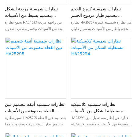
نظارات شمسية كبيرة الحجم
نظارات شمسية مربعة الشكل
بتصميم طيار مزدوج الجسر
بتصميم بسيط من الأسيتات
مصنوعة من الأسيتات HA25357
HA24633 مع جسر معدني
نظارة HA25357 هي نظارة شمسية كبيرة
تجمع نظارة HA24633 بين واجهة مربعة
الحجم بإطار من الأسيتات بتصميم طيار،
أنيقة من الأسيتات وجسر معدني مصقول
تتميز بجسر مزدوج جريء وخطوط
وأذرع رفيعة، مما يمنحها مظهرًا خفيفًا
هندسية قوية. صُممت هذه النظارة خصيصًا
وفخمًا في آن واحد. صُممت هذه النظارة
للعلامات التجارية التي تبحث عن نظارات
خصيصًا للعلامات التجارية التي تبحث عن
شمسية مميزة من الأسيتات بلمسة
نظارات شمسية عصرية مصنوعة من
عصرية أنيقة.
الأسيتات بتصميم بسيط وأنيق.
نظارات شمسية كلاسيكية
نظارات شمسية أنيقة بتصميم عين
مستطيلة الشكل من الأسيتات
القطة مصنوعة من الأسيتات
HA25295
HA25294
HA25294 عبارة عن إطار مستطيل أنيق
تتميز نظارة HA25295 بتصميم عين القطة
مصنوع من الأسيتات، مصمم للاستخدام
الحاد مع إطار أسيتات رفيع ومنحوت، مما
اليومي ويحظى بجاذبية تجارية. بفضل
يمنحها مظهراً جريئاً وعصرياً. مثالية