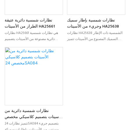
نظارات شمسية بإطار سميك
نظارات شمسية دائرية عتيقة
وجريء من الأسيتات HA25638
الطراز من الأسيتات HA25661
نظارات HA25638 الشمسية ذات الإطار
نظارات HA25661 هي نظارات شمسية
السميك المصنوع من الأسيتات تتميز
دائرية مصنوعة من الأسيتات بتصميم
بتصميمها الجريء المربع وحرفيتها العالية.
مستوحى من الطراز القديم، تجمع بين
مثالية لعلامات الأزياء التجارية التي تبحث
جماليات خالدة وخيارات تخصيص عصرية.
عن نظارات شمسية مميزة مصنوعة
مثالية للعلامات التجارية التي تبحث عن
حسب الطلب من الأسيتات، تتمتع بجاذبية
نظارات أسيتات مميزة بتصميمات
سوقية قوية ومرونة كاملة في تصنيع
مخصصة، تجمع بين جاذبية الطراز القديم
المعدات الأصلية (OEM) وتصميمها
ولمسات نهائية فاخرة.
(ODM).
نظارات شمسية دائرية من
الأسيتات بتصميم كلاسيكي مخصص
24SA084
تتميز نظارات 24SA084 بتصميم جريء
مستدير من الأسيتات، بإطارات سميكة