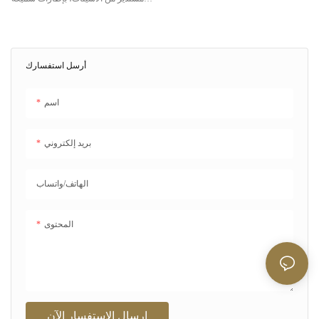
ولمسة جمالية مستوحاة من الطراز
القديم. تجمع هذه النظارات بين المواد
الفاخرة والتصميم العصري، مما يجعلها
مثالية للعلامات التجارية التي تُطوّر
أرسل استفسارك
مجموعات نظارات مميزة مع دعم كامل
للتخصيص.
اسم
بريد إلكتروني
الهاتف/واتساب
المحتوى
إرسال الاستفسار الآن