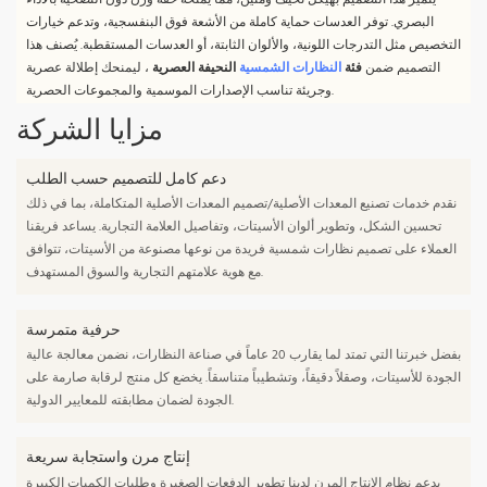
يتميز هذا التصميم بهيكل نحيف ومتين، مما يمنحه خفة وزن دون التضحية بالأداء
البصري. توفر العدسات حماية كاملة من الأشعة فوق البنفسجية، وتدعم خيارات
التخصيص مثل التدرجات اللونية، والألوان الثابتة، أو العدسات المستقطبة. يُصنف هذا
التصميم ضمن
فئة
النظارات الشمسية
النحيفة العصرية
، ليمنحك إطلالة عصرية
وجريئة تناسب الإصدارات الموسمية والمجموعات الحصرية.
مزايا الشركة
دعم كامل للتصميم حسب الطلب
نقدم خدمات تصنيع المعدات الأصلية/تصميم المعدات الأصلية المتكاملة، بما في ذلك
تحسين الشكل، وتطوير ألوان الأسيتات، وتفاصيل العلامة التجارية. يساعد فريقنا
العملاء على تصميم نظارات شمسية فريدة من نوعها مصنوعة من الأسيتات، تتوافق
مع هوية علامتهم التجارية والسوق المستهدف.
حرفية متمرسة
بفضل خبرتنا التي تمتد لما يقارب 20 عاماً في صناعة النظارات، نضمن معالجة عالية
الجودة للأسيتات، وصقلاً دقيقاً، وتشطيباً متناسقاً. يخضع كل منتج لرقابة صارمة على
الجودة لضمان مطابقته للمعايير الدولية.
إنتاج مرن واستجابة سريعة
يدعم نظام الإنتاج المرن لدينا تطوير الدفعات الصغيرة وطلبات الكميات الكبيرة