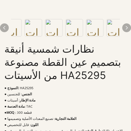
نظارات شمسية أنيقة
بتصميم عين القطة مصنوعة
من الأسيتات HA25295
HA25295
النموذج:
●
الجنس:
للجنسين
●
مادة الإطار:
أسيتات
●
TAC
مادة العدسة:
●
300 قطعة
MOQ :
●
العلامة التجارية:
تصنيع المعدات الأصلية وتصميمها
●
اللون:
قابل للتخصيص
●