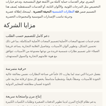
البصري. توفر العدسات حماية كاملة من الأشعة فوق البنفسجية، وتدعم خيارات
التخصيص مثل التدرجات اللونية، والألوان الثابتة، أو العدسات المستقطبة. يُصنف هذا
التصميم ضمن
فئة
النظارات الشمسية
النحيفة العصرية
، ليمنحك إطلالة عصرية
وجريئة تناسب الإصدارات الموسمية والمجموعات الحصرية.
مزايا الشركة
دعم كامل للتصميم حسب الطلب
نقدم خدمات تصنيع المعدات الأصلية/تصميم المعدات الأصلية المتكاملة، بما في ذلك
تحسين الشكل، وتطوير ألوان الأسيتات، وتفاصيل العلامة التجارية. يساعد فريقنا
العملاء على تصميم نظارات شمسية فريدة من نوعها مصنوعة من الأسيتات، تتوافق
مع هوية علامتهم التجارية والسوق المستهدف.
حرفية متمرسة
بفضل خبرتنا التي تمتد لما يقارب 20 عاماً في صناعة النظارات، نضمن معالجة عالية
الجودة للأسيتات، وصقلاً دقيقاً، وتشطيباً متناسقاً. يخضع كل منتج لرقابة صارمة على
الجودة لضمان مطابقته للمعايير الدولية.
إنتاج مرن واستجابة سريعة
يدعم نظام الإنتاج المرن لدينا تطوير الدفعات الصغيرة وطلبات الكميات الكبيرة