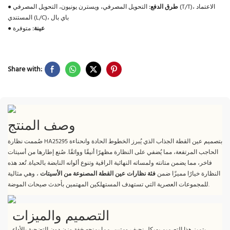
طرق الدفع:
التحويل المصرفي، ويسترن يونيون، التحويل المصرفي (T/T)، الاعتماد
●
المستندي (L/C)، باي بال
عينة:
متوفرة
●
Share with:
وصف المنتج
صُممت نظارة HA25295 بتصميم عين القطة الجذاب الذي يُبرز الخطوط الحادة وانحناءة
الحاجب المرتفعة، مما يُضفي على النظارة مظهرًا أنيقًا وواثقًا. صُنع إطارها من أسيتات
فاخر، مما يضمن متانته ولمساته النهائية الراقية وتنوع ألوانه النابضة بالحياة. تُعد هذه
النظارة خيارًا مميزًا ضمن
فئة نظارات عين القطة المصنوعة من الأسيتات
، وهي مثالية
للمجموعات العصرية التي تستهدف المستهلكين المهتمين بأحدث صيحات الموضة.
التصميم والميزات