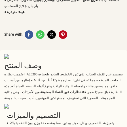
طرق الدفع:
التحويل المصرفي، ويسترن يونيون، التحويل المصرفي (T/T)، الاعتماد
●
المستندي (L/C)، باي بال
عينة:
متوفرة
●
Share with:
وصف المنتج
صُممت نظارة HA25295 بتصميم عين القطة الجذاب الذي يُبرز الخطوط الحادة وانحناءة
الحاجب المرتفعة، مما يُضفي على النظارة مظهرًا أنيقًا وواثقًا. صُنع إطارها من أسيتات
فاخر، مما يضمن متانته ولمساته النهائية الراقية وتنوع ألوانه النابضة بالحياة. تُعد هذه
النظارة خيارًا مميزًا ضمن
فئة نظارات عين القطة المصنوعة من الأسيتات
، وهي مثالية
للمجموعات العصرية التي تستهدف المستهلكين المهتمين بأحدث صيحات الموضة.
التصميم والميزات
يتميز هذا التصميم بهيكل نحيف ومتين، مما يمنحه خفة وزن دون التضحية بالأداء