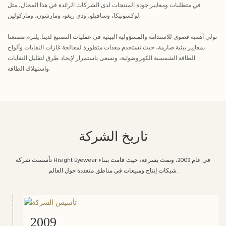
في متطلبات ومعايير جودة المنتجات لدى الشركات الرائدة في هذا المجال، مثل
لوكسوتيكا، وسافيلو، ودي ريغو، ومارشون، وماركولين.
نولي أهمية قصوى للاستدامة والمسؤولية البيئية في عمليات التصنيع لدينا. يلتزم مصنعنا
بمعايير بيئية صارمة، حيث نستخدم معدات متطورة لمعالجة غازات النفايات وألواح
الطاقة الشمسية الكهروضوئية، ونسعى باستمرار لإيجاد طرق لتقليل النفايات
واستهلاك الطاقة.
تاريخ الشركة
تأسست شركة Hisight Eyewear في عام 2009، ونمت بسرعة، حيث قامت ببناء
شبكات إنتاج ومبيعات في مناطق متعددة حول العالم.
2009