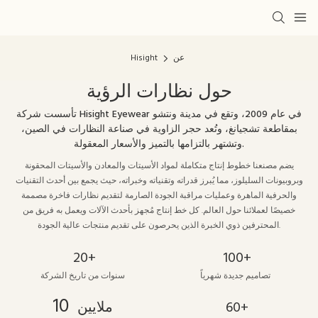
عن
Hisight
حول نظارات الرؤية
تأسست شركة Hisight Eyewear في عام 2009، وتقع في مدينة ونتشو
بمقاطعة تشجيانغ، وتُعد حجر الزاوية في صناعة النظارات في الصين،
وتشتهر بالتزامها بالتميز والأسعار المعقولة.
يضم مصنعنا خطوط إنتاج متكاملة لمواد الأسيتات والمعادن والأسيتات المحقونة
وبروبيونات السليلوز، مما يُبرز قدراته وتقنياته وخبراته، حيث يجمع بين أحدث التقنيات
والحرفية الماهرة وعمليات مراقبة الجودة الصارمة لتقديم نظارات فاخرة مصممة
خصيصًا لعملائنا حول العالم. كل خط إنتاج مُجهز بأحدث الآلات ويعمل به فريق من
المحترفين ذوي الخبرة الذين يحرصون على تقديم منتجات عالية الجودة.
20+
100+
تصاميم جديدة شهرياً
سنوات من تاريخ الشركة
10
60+
ملايين