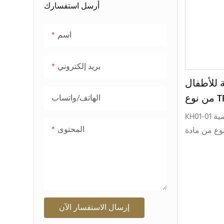
أرسل استفسارك
اسم
بريد إلكتروني
 للأطفال
من نوع TR90 بتصميم ملتف
الهاتف/واتساب
KH
KH01-01 هو نموذج نظارات شمسية رياضية
المحتوى
 من مادة TR90
حياة النشطة
رية في سوق
ية المتنامي
للأطفال.
إرسال الاستفسار الآن