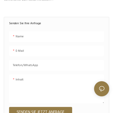
Rändern und Vintage-inspiriertem
Design. Durch die Kombination von
hochwertigem Material und
trendigem Stil eignet sie sich ideal für
Senden Sie Ihre Anfrage
Marken, die ausdrucksstarke
Brillenkollektionen mit umfassenden
Name
Individualisierungsmöglichkeiten
entwickeln möchten.
E-Mail
Telefon/WhatsApp
Inhalt
SENDEN SIE JETZT ANFRAGE