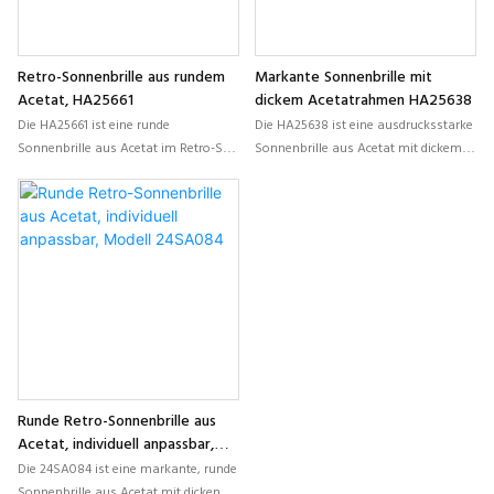
Retro-Sonnenbrille aus rundem
Markante Sonnenbrille mit
Acetat, HA25661
dickem Acetatrahmen HA25638
Die HA25661 ist eine runde
Die HA25638 ist eine ausdrucksstarke
Sonnenbrille aus Acetat im Retro-Stil,
Sonnenbrille aus Acetat mit dickem
die zeitlose Ästhetik mit modernen
Rahmen, die sich durch eine
Individualisierungsmöglichkeiten
markante, quadratische Silhouette
vereint. Sie eignet sich perfekt für
und erstklassige Verarbeitung
Marken, die nach unverwechselbaren,
auszeichnet. Sie ist ideal für
maßgefertigten Acetatbrillen mit
Modemarken, die eine
starkem Vintage-Charme und
unverwechselbare, individuell
hochwertiger Verarbeitung suchen.
gestaltete Acetat-Sonnenbrille mit
hoher Marktakzeptanz und voller
OEM/ODM-Flexibilität suchen.
Runde Retro-Sonnenbrille aus
Acetat, individuell anpassbar,
Modell 24SA084
Die 24SA084 ist eine markante, runde
Sonnenbrille aus Acetat mit dicken