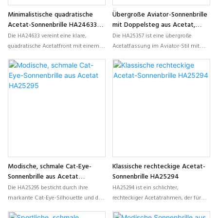
Minimalistische quadratische
Übergroße Aviator-Sonnenbrille
Acetat-Sonnenbrille HA24633
mit Doppelsteg aus Acetat,
mit Metallsteg
HA25357
Die HA24633 vereint eine klare,
Die HA25357 ist eine übergroße
quadratische Acetatfront mit einem
Acetatfassung im Aviator-Stil mit
eleganten Metallsteg und schmalen
markanter Doppelstegkonstruktion
Bügeln und bietet so einen leichten
und klaren geometrischen Linien. Sie
und dennoch hochwertigen Look. Sie
wurde für Marken entworfen, die
wurde für Marken entwickelt, die
ausdrucksstarke, individuell
moderne, maßgefertigte Acetat-
gestaltete Acetat-Sonnenbrillen mit
Sonnenbrillen mit minimalistischer
modernem, modischem Touch
Ästhetik suchen.
suchen.
Modische, schmale Cat-Eye-
Klassische rechteckige Acetat-
Sonnenbrille aus Acetat
Sonnenbrille HA25294
HA25295
Die HA25295 besticht durch ihre
HA25294 ist ein schlichter,
markante Cat-Eye-Silhouette und den
rechteckiger Acetatrahmen, der für
schlanken, formschönen
den Alltag und den kommerziellen