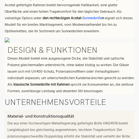
Acetat gefertigte Rahmen bietet hervorragende Haltbarkeit, eine glatte
Oberfläche und einen hohen Tragekomfort für den täglichen Gebrauch. Als
vielseitige Option unter
den rechteckigen Acetat-
Sonnenbrille
n
eignet sich dieses
Modell für ein breites Marktsegment, vom Modeeinzelhandel bis hin zu
Optikerketten, die ihr Sortiment um Sonnenbrillen erweitern.
DESIGN & FUNKTIONEN
Dieses Modell bietet eine ausgewogene Dicke, die Stabilität und optische
Präsenz gleichermaßen unterstreicht, ohne dabei klobig zu wirken. Die Gläser
lassen sich mit UV400-Schutz, Polarisationsfiltern oder Verlaufsgläsern
individuell anpassen, um unterschiedlichen Kundenwünschen gerecht zu werden.
Als
klassische Sonnenbrille mit Rahmen
spricht sie Konsumenten an, die zeitlose
Formen, zuverlässige Leistung und dezenten Stil bevorzugen.
UNTERNEHMENSVORTEILE
Material- und Konstruktionsqualität
Die aus einer hochwertigen Metalllegierung gefertigte Brille HM24018 bietet
Langlebigkeit bei gleichzeitig angenehmem, leichtem Tragekomfort. Der
präzisionsgeschweißte Doppelsteg erhöht die Stabilität und verleiht der Brille