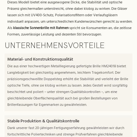
Dieses Modell bietet eine ausgewogene Dicke, die Stabilität und optische
Präsenz gleichermaßen unterstreicht, ohne dabei klobig zu wirken. Die Gläser
lassen sich mit UV400-Schutz, Polarisationsfiltern oder Verlaufsgläsern
individuell anpassen, um unterschiedlichen Kundenwünschen gerecht zu werden.
Als
klassische Sonnenbrille mit Rahmen
spricht sie Konsumenten an, die zeitlose
Formen, zuverlässige Leistung und dezenten Stil bevorzugen.
UNTERNEHMENSVORTEILE
Material- und Konstruktionsqualität
Die aus einer hochwertigen Metalllegierung gefertigte Brille HM24018 bietet
Langlebigkeit bei gleichzeitig angenehmem, leichtem Tragekomfort. Der
präzisionsgeschweißte Doppelsteg erhöht die Stabilität und verleiht der Brille
optische Tiefe, ohne sie klobig wirken zu lassen. Jedes Gestell wird sorgfältig
beschichtet und poliert – unter strengen Qualitätskontrollen –, um eine
gleichbleibende Oberflächenqualität auch bei großen Bestellungen von
Brillenfassungen für Eigenmarken zu gewährleisten.
Stabile Produktion & Qualitätskontrolle
Dank unserer fast 20-jährigen Fertigungserfahrung gewährleisten wir durch
fortschrittliche Poliertechniken und strenge Prüfverfahren gleichbleibende