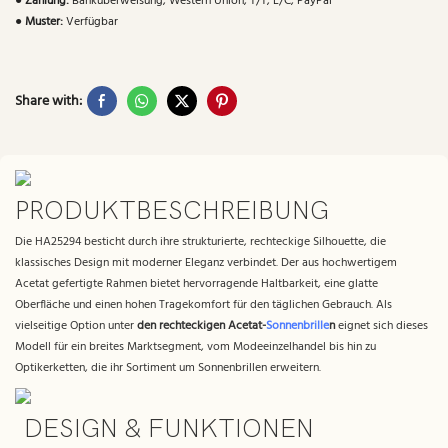
●
Zahlung:
Banküberweisung, Western Union, T/T, L/C, PayPal
●
Muster:
Verfügbar
Share with:
PRODUKTBESCHREIBUNG
Die HA25294 besticht durch ihre strukturierte, rechteckige Silhouette, die
klassisches Design mit moderner Eleganz verbindet. Der aus hochwertigem
Acetat gefertigte Rahmen bietet hervorragende Haltbarkeit, eine glatte
Oberfläche und einen hohen Tragekomfort für den täglichen Gebrauch. Als
vielseitige Option unter
den rechteckigen Acetat-
Sonnenbrille
n
eignet sich dieses
Modell für ein breites Marktsegment, vom Modeeinzelhandel bis hin zu
Optikerketten, die ihr Sortiment um Sonnenbrillen erweitern.
DESIGN & FUNKTIONEN