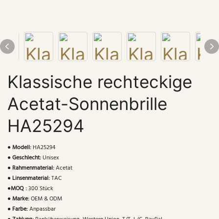
Klassische rechteckige
Acetat-Sonnenbrille
HA25294
●
Modell:
HA25294
●
Geschlecht:
Unisex
●
Rahmenmaterial:
Acetat
●
Linsenmaterial:
TAC
●
MOQ :
300 Stück
●
Marke:
OEM & ODM
●
Farbe:
Anpassbar