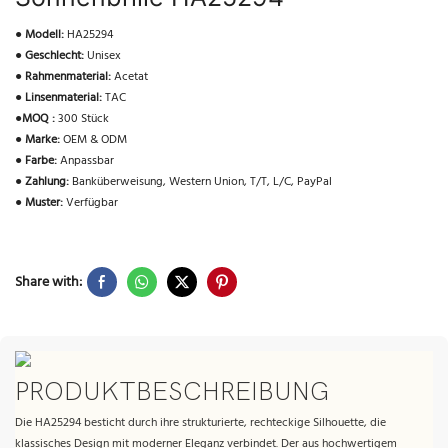
●
Modell:
HA25294
●
Geschlecht:
Unisex
●
Rahmenmaterial:
Acetat
●
Linsenmaterial:
TAC
●
MOQ :
300 Stück
●
Marke:
OEM & ODM
●
Farbe:
Anpassbar
●
Zahlung:
Banküberweisung, Western Union, T/T, L/C, PayPal
●
Muster:
Verfügbar
Share with:
PRODUKTBESCHREIBUNG
Die HA25294 besticht durch ihre strukturierte, rechteckige Silhouette, die
klassisches Design mit moderner Eleganz verbindet. Der aus hochwertigem