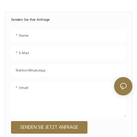
floralen Bügeln, ideal für individuelle
optische Kollektionen und modische
Brillenmarken.
Senden Sie Ihre Anfrage
Name
E-Mail
Telefon/WhatsApp
Inhalt
SENDEN SIE JETZT ANFRAGE