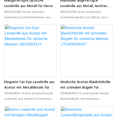
Maßgefertigte optische
Individuell angefertigte
Lesebrille aus Metall für Herren
Lesebrille aus Metall, leichtes
JMD30935BD
modisches optisches Gestell
JMD30935BD ist ein stylischer
JMD30931JR ist ein modisches
JMD30931JR
Halbrand-Leserbrillenrahmen aus
Lesebrillengestell aus Metall, das für
Metall mit strukturierter Front, leichter
moderne Frauen entworfen wurde
Konstruktion und individuell
und sich durch eine leichte runde
anpassbaren Farboptionen für
Form, elegante Farbausführungen
hochwertige optische
und anpassbare Details für optische
Eigenmarkenkollektionen.
Eigenmarkenkollektionen
auszeichnet.
Elegante Cat-Eye-Lesebrille aus
Modische Acetat-Blaulichtbrille
Acetat mit Metalldetails für
mit schmalen Bügeln für
optische Marken JAD30893JY
moderne Marken JTD40604HST
JAD30893JY ist eine anspruchsvolle
JTD40604HST ist eine leichte Acetat-
Lesebrille aus Acetat mit femininem
Blaulichtbrille mit eleganten,
Cat-Eye-Design, dekorativen
schlanken Bügeln und lebendigen
Metallelementen und satten
Farbkombinationen, die für
Farbkombinationen, ideal für
Modemarken und kundenspezifische