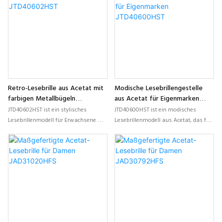
Eigenmarken-Kollektionen optischer
optische Kollektionen entwickelt
Brillen und maßgeschneiderte
wurde.
Lesebrillenprogramme.
Retro-Lesebrille aus Acetat mit
Modische Lesebrillengestelle
farbigen Metallbügeln
aus Acetat für Eigenmarken
JTD40602HST
JTD40600HST
JTD40602HST ist ein stylisches
JTD40600HST ist ein modisches
Lesebrillenmodell für Erwachsene mit
Lesebrillenmodell aus Acetat, das für
hochwertigen Acetatfronten und
moderne Optikmarken entwickelt
leichten, farbenfrohen Metallbügeln,
wurde, die maßgeschneiderte
das für Marken entwickelt wurde, die
Presbyopie-Kollektionen mit leichtem
moderne, individualisierbare optische
Tragekomfort und stilvollen
Kollektionen suchen.
Farbkombinationen suchen.