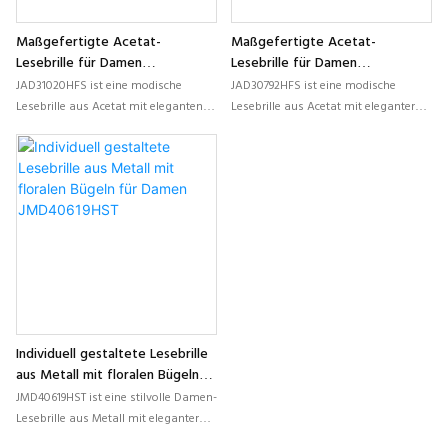
Maßgefertigte Acetat-
Maßgefertigte Acetat-
Lesebrille für Damen
Lesebrille für Damen
JAD31020HFS
JAD30792HFS
JAD31020HFS ist eine modische
JAD30792HFS ist eine modische
Lesebrille aus Acetat mit eleganten
Lesebrille aus Acetat mit eleganter
Mustern und Farbkombinationen
Cat-Eye-Form und schlanken
sowie schlanken, leichten Bügeln,
Metallbügeln, ideal für
ideal für individuelle Damen-
maßgeschneiderte
Brillenkollektionen und Eigenmarken
Damenbrillenkollektionen und
für Lesebrillen.
Private-Label-Brillenmarken.
Individuell gestaltete Lesebrille
aus Metall mit floralen Bügeln
für Damen JMD40619HST
JMD40619HST ist eine stilvolle Damen-
Lesebrille aus Metall mit eleganter
Cat-Eye-Form und farbenfrohen,