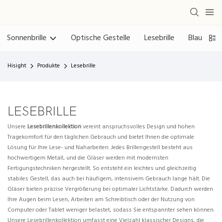
Sonnenbrille
Optische Gestelle
Lesebrille
Blaulichtfi
Hisight
Produkte
Lesebrille
LESEBRILLE
Unsere
Lesebrillenkollektion
vereint anspruchsvolles Design und hohen
Tragekomfort für den täglichen Gebrauch und bietet Ihnen die optimale
Lösung für Ihre Lese- und Naharbeiten. Jedes Brillengestell besteht aus
hochwertigem Metall, und die Gläser werden mit modernsten
Fertigungstechniken hergestellt. So entsteht ein leichtes und gleichzeitig
stabiles Gestell, das auch bei häufigem, intensivem Gebrauch lange hält. Die
Gläser bieten präzise Vergrößerung bei optimaler Lichtstärke. Dadurch werden
Ihre Augen beim Lesen, Arbeiten am Schreibtisch oder der Nutzung von
Computer oder Tablet weniger belastet, sodass Sie entspannter sehen können.
Unsere Lesebrillenkollektion umfasst eine Vielzahl klassischer Designs, die