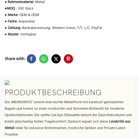
●
Rahmenmaterial:
Metall
●
MOQ :
300 Stück
●
Marke:
OEM & ODM
●
Farbe:
Anpassbar
●
Zahlung:
Banküberweisung, Western Union, T/T, L/C, PayPal
●
Muster:
Verfügbar
Share with:
PRODUKTBESCHREIBUNG
Die JMD40619HST vereint eine leichte Metallfront mit kunstvoll gemusterten
Bügeln und kreiert so einen modischen und femininen Brillenstil für moderne
Optikkollektionen. Die sanfte Cat-Eye-Silhouette betont die Gesichtskonturen und
bietet gleichzeitig hohen Tragekomfort. Dadurch eignet sich diese
Lesebrille aus
Metall
ideal für exklusive Brillenmarken, modische Optiker und Private-Label-
Projekte.