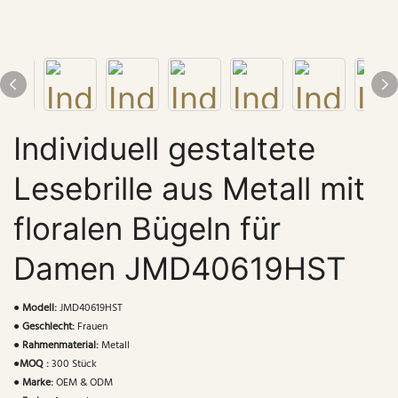
Individuell gestaltete
Lesebrille aus Metall mit
floralen Bügeln für
Damen JMD40619HST
●
Modell:
JMD40619HST
●
Geschlecht:
Frauen
●
Rahmenmaterial:
Metall
●
MOQ :
300 Stück
●
Marke:
OEM & ODM