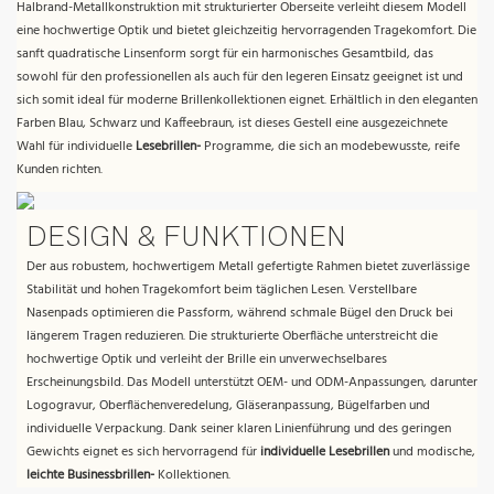
Halbrand-Metallkonstruktion mit strukturierter Oberseite verleiht diesem Modell
eine hochwertige Optik und bietet gleichzeitig hervorragenden Tragekomfort. Die
sanft quadratische Linsenform sorgt für ein harmonisches Gesamtbild, das
sowohl für den professionellen als auch für den legeren Einsatz geeignet ist und
sich somit ideal für moderne Brillenkollektionen eignet. Erhältlich in den eleganten
Farben Blau, Schwarz und Kaffeebraun, ist dieses Gestell eine ausgezeichnete
Wahl für individuelle
Lesebrillen-
Programme, die sich an modebewusste, reife
Kunden richten.
DESIGN & FUNKTIONEN
Der aus robustem, hochwertigem Metall gefertigte Rahmen bietet zuverlässige
Stabilität und hohen Tragekomfort beim täglichen Lesen. Verstellbare
Nasenpads optimieren die Passform, während schmale Bügel den Druck bei
längerem Tragen reduzieren. Die strukturierte Oberfläche unterstreicht die
hochwertige Optik und verleiht der Brille ein unverwechselbares
Erscheinungsbild. Das Modell unterstützt OEM- und ODM-Anpassungen, darunter
Logogravur, Oberflächenveredelung, Gläseranpassung, Bügelfarben und
individuelle Verpackung. Dank seiner klaren Linienführung und des geringen
Gewichts eignet es sich hervorragend für
individuelle Lesebrillen
und modische,
leichte Businessbrillen-
Kollektionen.