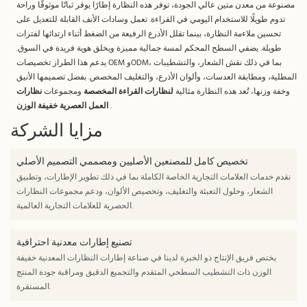
مصنوعة من معدن متين عالي الجودة، توفر هذه النظارة إطارًا يوفر ثباتًا موثوقًا وراحة
تدوم طويلًا للاستخدام اليومي في القراءة. تعمل وسادات الأنف القابلة للتعديل على
تحسين ملاءمة النظارة، بينما تقلل الأذرع الرفيعة من الضغط أثناء ارتدائها لفترات
طويلة. يضفي السطح المحكم لمسة جمالية مميزة ويخلق هوية فريدة في السوق.
يدعم هذا الطراز تخصيصات OEM وODM، بما في ذلك نقش الشعار، والتشطيبات
المطلية، ومطابقة العدسات، وألوان الأذرع، والتغليف المخصص. بفضل تصميمها الأنيق
وخفة وزنها، تُعد هذه النظارة مثالية
لنظارات القراءة المخصصة
ومجموعات
نظارات
.
العمل العصرية خفيفة الوزن
مزايا الشركة
تخصيص كامل للمصنعين الأصليين ومصممي التصميم الأصلي
نقدم خدمات العلامات التجارية الخاصة الكاملة بما في ذلك تطوير الإطارات، وتطبيق
الشعار، وحلول التعبئة والتغليف، وتخصيص الألوان، ودعم مجموعات النظارات
الحصرية للعلامات التجارية العالمية.
تصنيع إطارات معدنية احترافية
يختص فريق الإنتاج ذو الخبرة لدينا في صناعة إطارات النظارات المعدنية خفيفة
الوزن ذات التشطيب السطحي المتقدم والتجميع الدقيق ومراقبة جودة المنتج
المستقرة.