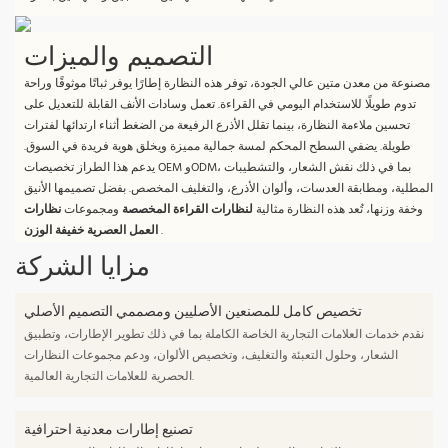
التصميم والميزات
مصنوعة من معدن متين عالي الجودة، توفر هذه النظارة إطارًا يوفر ثباتًا موثوقًا وراحة
تدوم طويلًا للاستخدام اليومي في القراءة. تعمل وسادات الأنف القابلة للتعديل على
تحسين ملاءمة النظارة، بينما تقلل الأذرع الرفيعة من الضغط أثناء ارتدائها لفترات
طويلة. يضفي السطح المحكم لمسة جمالية مميزة ويخلق هوية فريدة في السوق.
يدعم هذا الطراز تخصيصات OEM وODM، بما في ذلك نقش الشعار، والتشطيبات
المطلية، ومطابقة العدسات، وألوان الأذرع، والتغليف المخصص. بفضل تصميمها الأنيق
وخفة وزنها، تُعد هذه النظارة مثالية
لنظارات القراءة المخصصة
ومجموعات
نظارات
.
العمل العصرية خفيفة الوزن
مزايا الشركة
تخصيص كامل للمصنعين الأصليين ومصممي التصميم الأصلي
نقدم خدمات العلامات التجارية الخاصة الكاملة بما في ذلك تطوير الإطارات، وتطبيق
الشعار، وحلول التعبئة والتغليف، وتخصيص الألوان، ودعم مجموعات النظارات
الحصرية للعلامات التجارية العالمية.
تصنيع إطارات معدنية احترافية