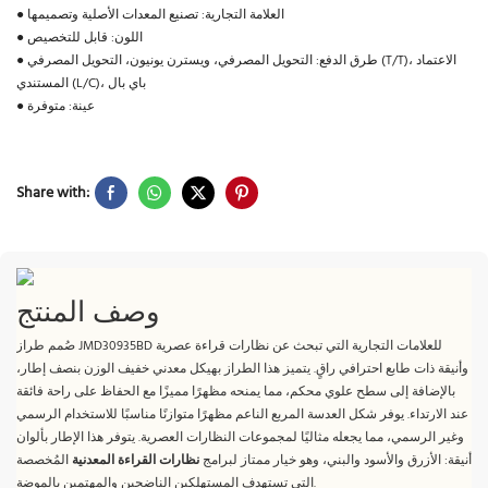
● العلامة التجارية: تصنيع المعدات الأصلية وتصميمها
● اللون: قابل للتخصيص
● طرق الدفع: التحويل المصرفي، ويسترن يونيون، التحويل المصرفي (T/T)، الاعتماد
المستندي (L/C)، باي بال
● عينة: متوفرة
Share with:
وصف المنتج
صُمم طراز JMD30935BD للعلامات التجارية التي تبحث عن نظارات قراءة عصرية
وأنيقة ذات طابع احترافي راقٍ. يتميز هذا الطراز بهيكل معدني خفيف الوزن بنصف إطار،
بالإضافة إلى سطح علوي محكم، مما يمنحه مظهرًا مميزًا مع الحفاظ على راحة فائقة
عند الارتداء. يوفر شكل العدسة المربع الناعم مظهرًا متوازنًا مناسبًا للاستخدام الرسمي
وغير الرسمي، مما يجعله مثاليًا لمجموعات النظارات العصرية. يتوفر هذا الإطار بألوان
أنيقة: الأزرق والأسود والبني، وهو خيار ممتاز لبرامج
نظارات القراءة المعدنية
المُخصصة
التي تستهدف المستهلكين الناضجين والمهتمين بالموضة.