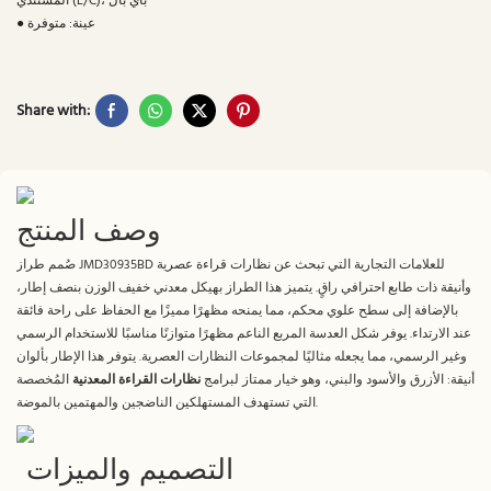
المستندي (L/C)، باي بال
● عينة: متوفرة
Share with:
وصف المنتج
صُمم طراز JMD30935BD للعلامات التجارية التي تبحث عن نظارات قراءة عصرية
وأنيقة ذات طابع احترافي راقٍ. يتميز هذا الطراز بهيكل معدني خفيف الوزن بنصف إطار،
بالإضافة إلى سطح علوي محكم، مما يمنحه مظهرًا مميزًا مع الحفاظ على راحة فائقة
عند الارتداء. يوفر شكل العدسة المربع الناعم مظهرًا متوازنًا مناسبًا للاستخدام الرسمي
وغير الرسمي، مما يجعله مثاليًا لمجموعات النظارات العصرية. يتوفر هذا الإطار بألوان
أنيقة: الأزرق والأسود والبني، وهو خيار ممتاز لبرامج
نظارات القراءة المعدنية
المُخصصة
التي تستهدف المستهلكين الناضجين والمهتمين بالموضة.
التصميم والميزات