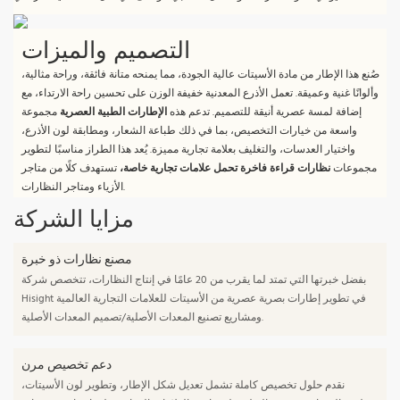
التصميم والميزات
صُنع هذا الإطار من مادة الأسيتات عالية الجودة، مما يمنحه متانة فائقة، وراحة مثالية،
وألوانًا غنية وعميقة. تعمل الأذرع المعدنية خفيفة الوزن على تحسين راحة الارتداء، مع
إضافة لمسة عصرية أنيقة للتصميم. تدعم هذه
الإطارات الطبية العصرية
مجموعة
واسعة من خيارات التخصيص، بما في ذلك طباعة الشعار، ومطابقة لون الأذرع،
واختيار العدسات، والتغليف بعلامة تجارية مميزة. يُعد هذا الطراز مناسبًا لتطوير
مجموعات
نظارات قراءة فاخرة تحمل علامات تجارية خاصة،
تستهدف كلًا من متاجر
الأزياء ومتاجر النظارات.
مزايا الشركة
مصنع نظارات ذو خبرة
بفضل خبرتها التي تمتد لما يقرب من 20 عامًا في إنتاج النظارات، تتخصص شركة
Hisight في تطوير إطارات بصرية عصرية من الأسيتات للعلامات التجارية العالمية
ومشاريع تصنيع المعدات الأصلية/تصميم المعدات الأصلية.
دعم تخصيص مرن
نقدم حلول تخصيص كاملة تشمل تعديل شكل الإطار، وتطوير لون الأسيتات،