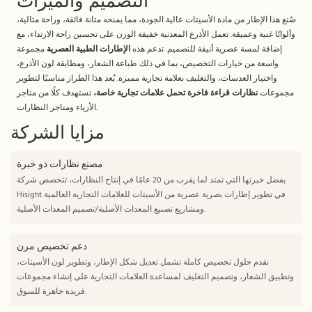
التصميم والميزات
صُنع هذا الإطار من مادة الأسيتات عالية الجودة، مما يمنحه متانة فائقة، وراحة مثالية،
وألوانًا غنية وعميقة. تعمل الأذرع المعدنية خفيفة الوزن على تحسين راحة الارتداء، مع
إضافة لمسة عصرية أنيقة للتصميم. تدعم هذه
الإطارات الطبية العصرية
مجموعة
واسعة من خيارات التخصيص، بما في ذلك طباعة الشعار، ومطابقة لون الأذرع،
واختيار العدسات، والتغليف بعلامة تجارية مميزة. يُعد هذا الطراز مناسبًا لتطوير
مجموعات
نظارات قراءة فاخرة تحمل علامات تجارية خاصة،
تستهدف كلًا من متاجر
الأزياء ومتاجر النظارات.
مزايا الشركة
مصنع نظارات ذو خبرة
بفضل خبرتها التي تمتد لما يقرب من 20 عامًا في إنتاج النظارات، تتخصص شركة
Hisight في تطوير إطارات بصرية عصرية من الأسيتات للعلامات التجارية العالمية
ومشاريع تصنيع المعدات الأصلية/تصميم المعدات الأصلية.
دعم تخصيص مرن
نقدم حلول تخصيص كاملة تشمل تعديل شكل الإطار، وتطوير لون الأسيتات،
وتطبيق الشعار، وتصميم التغليف لمساعدة العلامات التجارية على إنشاء مجموعات
فريدة جاهزة للسوق.