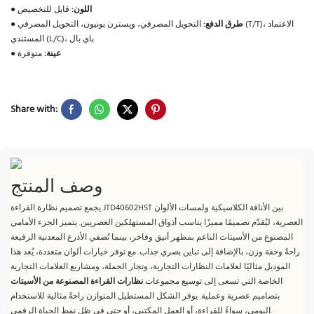
اللون:
قابل للتخصيص
●
طرق الدفع:
التحويل المصرفي، ويسترن يونيون، التحويل المصرفي (T/T)، الاعتماد
●
المستندي (L/C)، باي بال
عينة:
متوفرة
●
Share with:
وصف المنتج
يجمع تصميم نظارة القراءة JTD40602HST بين الأناقة الكلاسيكية ولمسات الألوان
العصرية، ليُقدّم تصميمًا مميزًا يناسب أذواق المستهلكين العصريين. يتميز الجزء الأمامي
المصنوع من الأسيتات الناعم بمظهر أنيق وفاخر، بينما تُضفي الأذرع المعدنية الرفيعة
راحةً وخفة وزن، بالإضافة إلى تباين بصري جذاب. مع توفر خيارات ألوان متعددة، يُعد هذا
الموديل مثاليًا لعلامات النظارات التجارية، وتجار الجملة، ومشاريع العلامات التجارية
الخاصة التي تسعى إلى توسيع مجموعات
نظارات القراءة المصنوعة من الأسيتات
بتصاميم عصرية وعملية. يوفر الشكل المستطيل المتوازن راحةً مثالية للاستخدام
اليومي، سواءً للقراءة، أو العمل المكتبي، أو حتى في ظل نمط الحياة الرقمي.