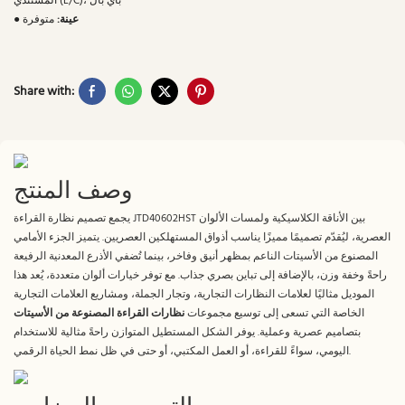
المستندي (L/C)، باي بال
عينة:
متوفرة
●
Share with:
وصف المنتج
يجمع تصميم نظارة القراءة JTD40602HST بين الأناقة الكلاسيكية ولمسات الألوان
العصرية، ليُقدّم تصميمًا مميزًا يناسب أذواق المستهلكين العصريين. يتميز الجزء الأمامي
المصنوع من الأسيتات الناعم بمظهر أنيق وفاخر، بينما تُضفي الأذرع المعدنية الرفيعة
راحةً وخفة وزن، بالإضافة إلى تباين بصري جذاب. مع توفر خيارات ألوان متعددة، يُعد هذا
الموديل مثاليًا لعلامات النظارات التجارية، وتجار الجملة، ومشاريع العلامات التجارية
الخاصة التي تسعى إلى توسيع مجموعات
نظارات القراءة المصنوعة من الأسيتات
بتصاميم عصرية وعملية. يوفر الشكل المستطيل المتوازن راحةً مثالية للاستخدام
اليومي، سواءً للقراءة، أو العمل المكتبي، أو حتى في ظل نمط الحياة الرقمي.