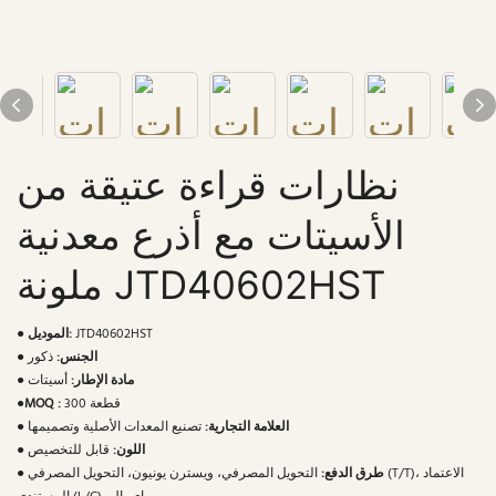
نظارات قراءة عتيقة من
الأسيتات مع أذرع معدنية
ملونة JTD40602HST
JTD40602HST
الموديل:
●
الجنس:
ذكور
●
مادة الإطار:
أسيتات
●
300 قطعة
MOQ :
●
العلامة التجارية:
تصنيع المعدات الأصلية وتصميمها
●
اللون:
قابل للتخصيص
●
طرق الدفع:
التحويل المصرفي، ويسترن يونيون، التحويل المصرفي (T/T)، الاعتماد
●