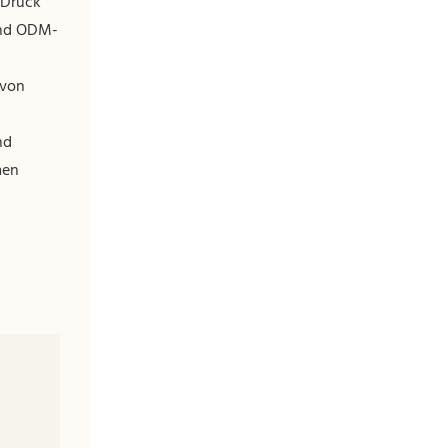
 Druck
und ODM-
 von
nd
men