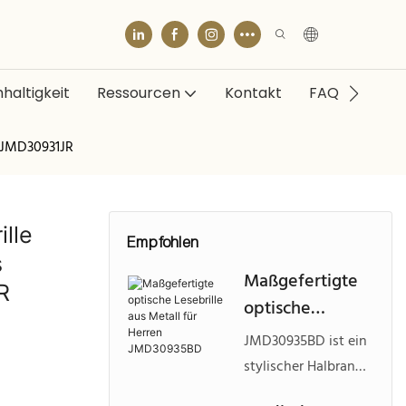
haltigkeit
Ressourcen
Kontakt
FAQ
l JMD30931JR
ille
Empfohlen
s
Maßgefertigte
R
optische
Lesebrille aus
JMD30935BD ist ein
Metall für
stylischer Halbrand-
Herren
Leserbrillenrahmen