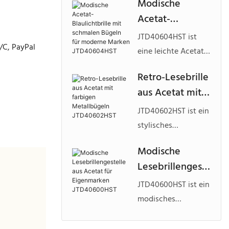
Modische
JMD30935BD
aus Metall mit
Acetat-
strukturierter Front,
Blaulichtbrille
leichter
JTD40604HST ist
/C, PayPal
mit schmalen
Konstruktion und
eine leichte Acetat-
Bügeln für
individuell
Blaulichtbrille mit
Retro-Lesebrille
anpassbaren
moderne
eleganten,
aus Acetat mit
Farboptionen für
Marken
schlanken Bügeln
hochwertige
farbigen
und lebendigen
JTD40604HST
JTD40602HST ist ein
optische
Metallbügeln
Farbkombinationen,
stylisches
Eigenmarkenkollekti
JTD40602HST
die für Modemarken
Lesebrillenmodell
onen.
Modische
und
für Erwachsene mit
Lesebrillengest
kundenspezifische
hochwertigen
optische
elle aus Acetat
Acetatfronten und
JTD40600HST ist ein
Kollektionen
für
leichten,
modisches
entwickelt wurde.
Eigenmarken
farbenfrohen
Lesebrillenmodell
Metallbügeln, das
JTD40600HST
aus Acetat, das für