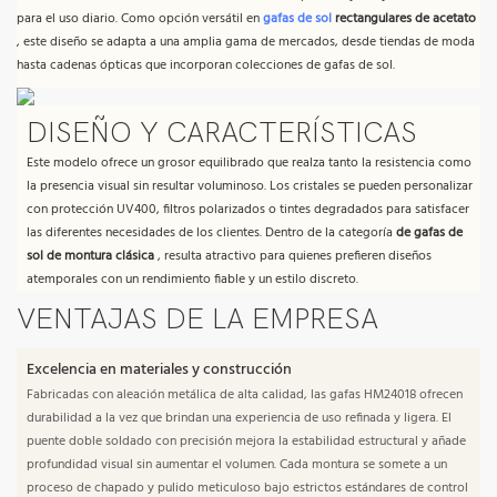
para el uso diario. Como opción versátil en
gafas de sol
rectangulares de acetato
, este diseño se adapta a una amplia gama de mercados, desde tiendas de moda
hasta cadenas ópticas que incorporan colecciones de gafas de sol.
DISEÑO Y CARACTERÍSTICAS
Este modelo ofrece un grosor equilibrado que realza tanto la resistencia como
la presencia visual sin resultar voluminoso. Los cristales se pueden personalizar
con protección UV400, filtros polarizados o tintes degradados para satisfacer
las diferentes necesidades de los clientes. Dentro de la categoría
de gafas de
sol de montura clásica
, resulta atractivo para quienes prefieren diseños
atemporales con un rendimiento fiable y un estilo discreto.
VENTAJAS DE LA EMPRESA
Excelencia en materiales y construcción
Fabricadas con aleación metálica de alta calidad, las gafas HM24018 ofrecen
durabilidad a la vez que brindan una experiencia de uso refinada y ligera. El
puente doble soldado con precisión mejora la estabilidad estructural y añade
profundidad visual sin aumentar el volumen. Cada montura se somete a un
proceso de chapado y pulido meticuloso bajo estrictos estándares de control