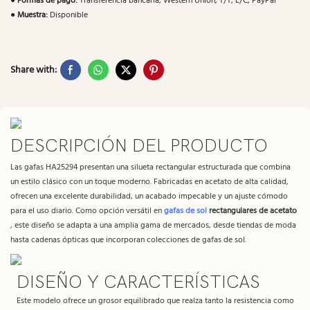
●
Formas de pago:
Transferencia bancaria, Western Union, T/T, L/C, PayPal
●
Muestra:
Disponible
Share with:
DESCRIPCIÓN DEL PRODUCTO
Las gafas HA25294 presentan una silueta rectangular estructurada que combina
un estilo clásico con un toque moderno. Fabricadas en acetato de alta calidad,
ofrecen una excelente durabilidad, un acabado impecable y un ajuste cómodo
para el uso diario. Como opción versátil en
gafas de sol
rectangulares de acetato
, este diseño se adapta a una amplia gama de mercados, desde tiendas de moda
hasta cadenas ópticas que incorporan colecciones de gafas de sol.
DISEÑO Y CARACTERÍSTICAS
Este modelo ofrece un grosor equilibrado que realza tanto la resistencia como