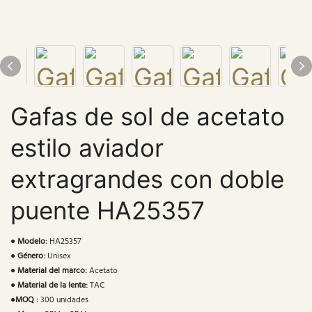
Gafas de sol de acetato
estilo aviador
extragrandes con doble
puente HA25357
●
Modelo:
HA25357
●
Género:
Unisex
●
Material del marco:
Acetato
●
Material de la lente:
TAC
●
MOQ :
300 unidades