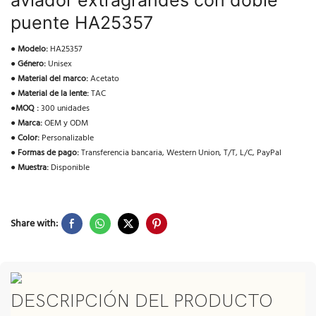
aviador extragrandes con doble
puente HA25357
●
Modelo:
HA25357
●
Género:
Unisex
●
Material del marco:
Acetato
●
Material de la lente:
TAC
●
MOQ :
300 unidades
●
Marca:
OEM y ODM
●
Color:
Personalizable
●
Formas de pago:
Transferencia bancaria, Western Union, T/T, L/C, PayPal
●
Muestra:
Disponible
Share with:
DESCRIPCIÓN DEL PRODUCTO