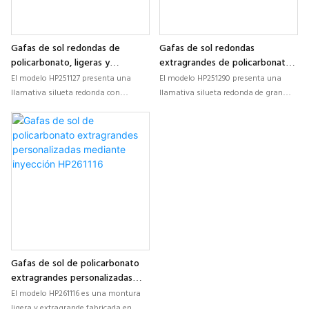
Gafas de sol redondas de
Gafas de sol redondas
policarbonato, ligeras y
extragrandes de policarbonato
personalizadas, modelo
HP251290
El modelo HP251127 presenta una
El modelo HP251290 presenta una
HP251127
llamativa silueta redonda con
llamativa silueta redonda de gran
contornos suaves y vibrantes colores,
tamaño, fabricada en policarbonato
fabricado en policarbonato ligero.
ligero, que ofrece vibrantes opciones
Diseñado para marcas que buscan
de color y una comodidad
gafas de sol de moda
excepcional. Ideal para marcas que
personalizadas, elegantes y
buscan gafas de sol personalizadas y
versátiles con un gran atractivo
llamativas, fabricadas mediante
visual.
inyección, con un alto potencial de
producción.
Gafas de sol de policarbonato
extragrandes personalizadas
mediante inyección HP261116
El modelo HP261116 es una montura
ligera y extragrande fabricada en