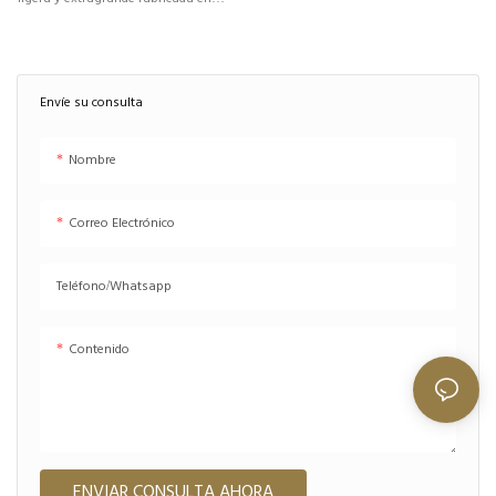
policarbonato resistente, diseñada
para ofrecer comodidad, resistencia a
los impactos y una producción a gran
escala. Ideal para marcas que buscan
Envíe su consulta
gafas de sol personalizadas,
económicas y con un estilo llamativo.
Nombre
Correo Electrónico
Teléfono/whatsapp
Contenido
ENVIAR CONSULTA AHORA