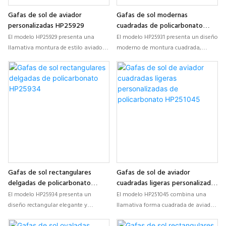
Gafas de sol de aviador
Gafas de sol modernas
personalizadas HP25929
cuadradas de policarbonato
HP25931
El modelo HP25929 presenta una
El modelo HP25931 presenta un diseño
llamativa montura de estilo aviador
moderno de montura cuadrada,
fabricada en policarbonato duradero,
fabricado en policarbonato ligero,
diseñada para marcas que buscan
ideal para marcas que buscan gafas
desarrollar gafas de sol de
de policarbonato personalizadas con
policarbonato personalizadas y
un atractivo elegante y versátil.
llamativas con una fuerte identidad
de moda.
Gafas de sol rectangulares
Gafas de sol de aviador
delgadas de policarbonato
cuadradas ligeras personalizadas
HP25934
de policarbonato HP251045
El modelo HP25934 presenta un
El modelo HP251045 combina una
diseño rectangular elegante y
llamativa forma cuadrada de aviador
minimalista, fabricado en
con una construcción ligera de