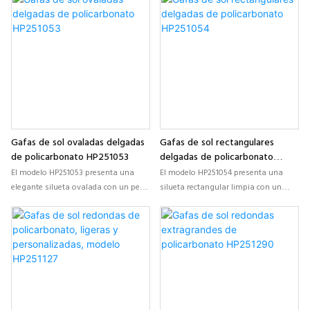
policarbonato ligero, ideal para
policarbonato, ofreciendo una
marcas que buscan gafas de sol de
versión moderna de las gafas
policarbonato personalizadas con
clásicas, ideal para marcas que
una estética moderna y a la
desarrollan gafas de sol de
vanguardia de las tendencias.
policarbonato personalizadas con
una fuerte identidad visual.
Gafas de sol ovaladas delgadas
Gafas de sol rectangulares
de policarbonato HP251053
delgadas de policarbonato
HP251054
El modelo HP251053 presenta una
El modelo HP251054 presenta una
elegante silueta ovalada con un perfil
silueta rectangular limpia con un
delgado, que combina la inspiración
perfil delgado, diseñado para marcas
retro con una construcción moderna y
modernas que buscan gafas de sol
ligera, ideal para marcas que
minimalistas, ligeras y versátiles, con
desarrollan colecciones
un fuerte atractivo comercial.
personalizadas de gafas de sol retro.