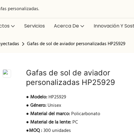
afas personalizadas.
ctos
Servicios
Acerca De
Innovación Y Sost
inyectadas
Gafas de sol de aviador personalizadas HP25929
Gafas de sol de aviador
personalizadas HP25929
●
Modelo:
HP25929
●
Género:
Unisex
●
Material del marco:
Policarbonato
●
Material de la lente:
PC
●
MOQ :
300 unidades