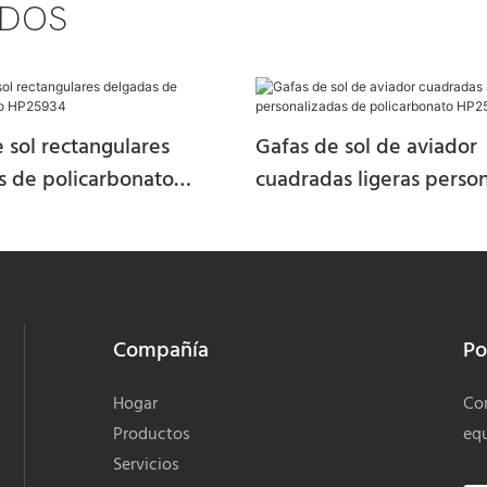
ADOS
 sol rectangulares
Gafas de sol de aviador
s de policarbonato
cuadradas ligeras perso
4
de policarbonato HP251
Compañía
Po
Hogar
Com
Productos
equ
Servicios