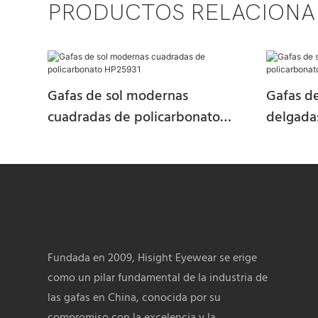
PRODUCTOS RELACION
Gafas de sol modernas
Gafas de
cuadradas de policarbonato
delgada
HP25931
HP2593
Fundada en 2009, Hisight Eyewear se erige
como un pilar fundamental de la industria de
las gafas en China, conocida por su
compromiso con la excelencia y la