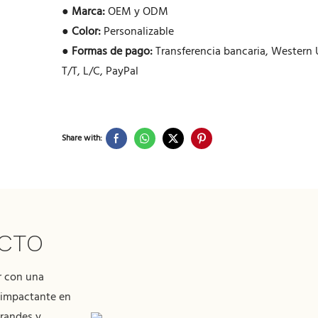
●
Marca:
OEM y ODM
●
Color:
Personalizable
●
Formas de pago:
Transferencia bancaria, Western 
T/T, L/C, PayPal
Share with:
UCTO
r con una
 impactante en
grandes y