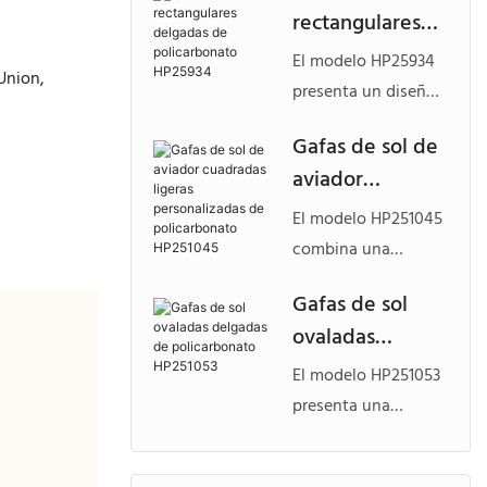
rectangulares
fabricado en
delgadas de
policarbonato
El modelo HP25934
Union,
policarbonato
ligero, ideal para
presenta un diseño
HP25934
marcas que buscan
rectangular elegante
Gafas de sol de
gafas de
y minimalista,
aviador
policarbonato
fabricado en
personalizadas con
cuadradas
policarbonato
El modelo HP251045
un atractivo
ligeras
ligero, ideal para
combina una
elegante y versátil.
personalizadas
marcas que buscan
llamativa forma
Gafas de sol
gafas de sol de
de
cuadrada de aviador
ovaladas
policarbonato
policarbonato
con una
personalizadas con
delgadas de
construcción ligera
HP251045
El modelo HP251053
una estética
policarbonato
de policarbonato,
presenta una
moderna y a la
HP251053
ofreciendo una
elegante silueta
vanguardia de las
versión moderna de
ovalada con un