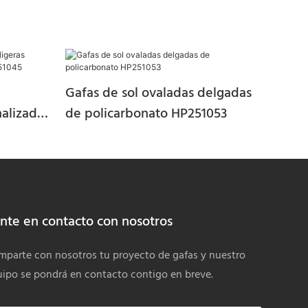
Gafas de sol ovaladas delgadas
nalizadas
de policarbonato HP251053
045
nte en contacto con nosotros
parte con nosotros tu proyecto de gafas y nuestro
ipo se pondrá en contacto contigo en breve.