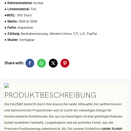
●
Rahmenmaterial:
Acetat
●
Linsenmaterial:
TAC
●
MOQ :
300 Stück
●
Marke:
OEM & ODM
●
Farbe:
Anpassbar
●
Zahlung:
Banküberweisung, Western Union, T/T, L/C, PayPal
●
Muster:
Verfügbar
Share with:
PRODUKTBESCHREIBUNG
Die HA25661 besticht durch ihre klassische runde Silhouette mit sanften Kurven
und harmonischen Proportionen und ist somit ein vielseitiges Design für
trendorientierte Kollektionen. Der aus hochwertigem Acetat gefertigte Rahmen
bietet exzellente Farbtiefe, Langlebigkeit und ein poliertes Finish, das die
Premium-Positionierung unterstreicht. Als Teil unserer Kollektion
runder Acetat-