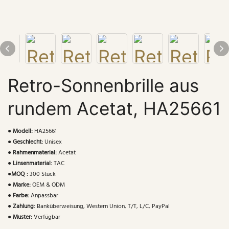
Retro-Sonnenbrille aus
rundem Acetat, HA25661
●
Modell:
HA25661
●
Geschlecht:
Unisex
●
Rahmenmaterial:
Acetat
●
Linsenmaterial:
TAC
●
MOQ :
300 Stück
●
Marke:
OEM & ODM
●
Farbe:
Anpassbar
●
Zahlung:
Banküberweisung, Western Union, T/T, L/C, PayPal
●
Muster:
Verfügbar