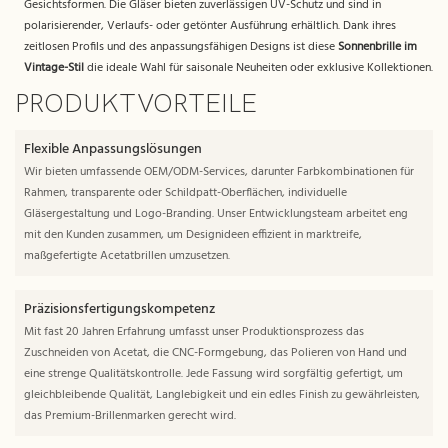
Gesichtsformen. Die Gläser bieten zuverlässigen UV-Schutz und sind in
polarisierender, Verlaufs- oder getönter Ausführung erhältlich. Dank ihres
zeitlosen Profils und des anpassungsfähigen Designs ist diese
Sonnenbrille im
Vintage-Stil
die ideale Wahl für saisonale Neuheiten oder exklusive Kollektionen.
PRODUKTVORTEILE
Flexible Anpassungslösungen
Wir bieten umfassende OEM/ODM-Services, darunter Farbkombinationen für
Rahmen, transparente oder Schildpatt-Oberflächen, individuelle
Gläsergestaltung und Logo-Branding. Unser Entwicklungsteam arbeitet eng
mit den Kunden zusammen, um Designideen effizient in marktreife,
maßgefertigte Acetatbrillen umzusetzen.
Präzisionsfertigungskompetenz
Mit fast 20 Jahren Erfahrung umfasst unser Produktionsprozess das
Zuschneiden von Acetat, die CNC-Formgebung, das Polieren von Hand und
eine strenge Qualitätskontrolle. Jede Fassung wird sorgfältig gefertigt, um
gleichbleibende Qualität, Langlebigkeit und ein edles Finish zu gewährleisten,
das Premium-Brillenmarken gerecht wird.