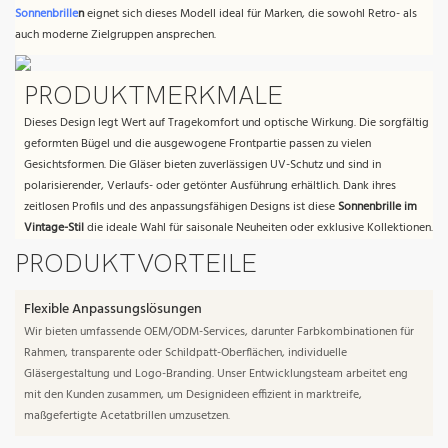
Sonnenbrille
n
eignet sich dieses Modell ideal für Marken, die sowohl Retro- als
auch moderne Zielgruppen ansprechen.
PRODUKTMERKMALE
Dieses Design legt Wert auf Tragekomfort und optische Wirkung. Die sorgfältig
geformten Bügel und die ausgewogene Frontpartie passen zu vielen
Gesichtsformen. Die Gläser bieten zuverlässigen UV-Schutz und sind in
polarisierender, Verlaufs- oder getönter Ausführung erhältlich. Dank ihres
zeitlosen Profils und des anpassungsfähigen Designs ist diese
Sonnenbrille im
Vintage-Stil
die ideale Wahl für saisonale Neuheiten oder exklusive Kollektionen.
PRODUKTVORTEILE
Flexible Anpassungslösungen
Wir bieten umfassende OEM/ODM-Services, darunter Farbkombinationen für
Rahmen, transparente oder Schildpatt-Oberflächen, individuelle
Gläsergestaltung und Logo-Branding. Unser Entwicklungsteam arbeitet eng
mit den Kunden zusammen, um Designideen effizient in marktreife,
maßgefertigte Acetatbrillen umzusetzen.