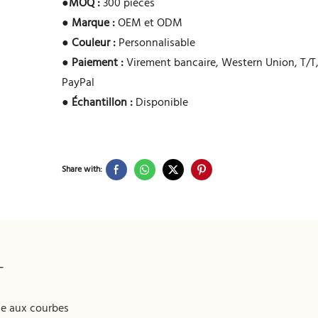
●
MOQ :
300 pièces
●
Marque :
OEM et ODM
●
Couleur :
Personnalisable
●
Paiement :
Virement bancaire, Western Union, T/T,
PayPal
●
Échantillon :
Disponible
Share with:
T
ue aux courbes