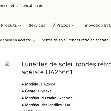
ment et la fabrication de
Produits
Services
À Propos
Innovation Et D
e soleil en acétate
Lunettes de soleil rondes rétro en acétate
Lunettes de soleil rondes rétr
acétate HA25661
●
Modèle :
HA25661
●
Genre :
Unisexe
●
Matériau du cadre :
Acétate
●
Matériau des lentilles :
TAC