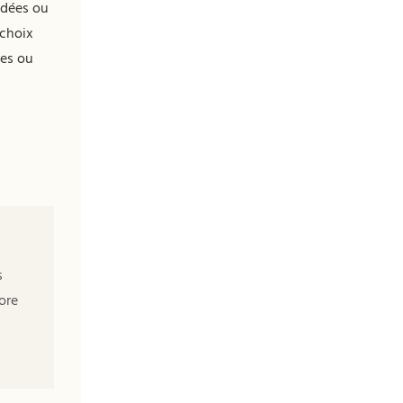
adées ou
demande durable du
 choix
marché.
res ou
s
ore