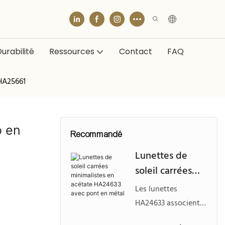
urabilité
Ressources
Contact
FAQ
 HA25661
o en
Recommandé
Lunettes de
soleil carrées
minimalistes en
Les lunettes
acétate
HA24633 associent
HA24633 avec
une face carrée