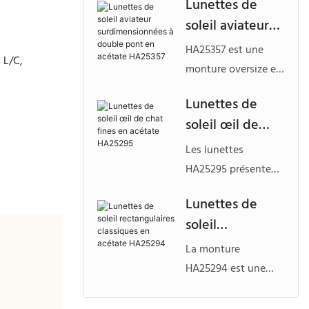
Lunettes de
pont en métal
épurée en acétate à
soleil aviateur
un pont en métal
surdimensionné
raffiné et à des
HA25357 est une
 L/C,
es à double
branches fines, pour
monture oversize en
pont en acétate
un style à la fois
acétate de style
Lunettes de
léger et haut de
HA25357
aviateur,
soleil œil de
gamme. Elles sont
caractérisée par un
conçues pour les
chat fines en
double pont
Les lunettes
marques
acétate
audacieux et des
HA25295 présentent
recherchant des
HA25295
lignes géométriques
une silhouette œil-
lunettes de soleil en
Lunettes de
affirmées. Conçue
de-chat affirmée et
acétate
soleil
pour les marques en
une monture fine et
personnalisées et
quête de lunettes de
rectangulaires
sculptée en acétate,
La monture
modernes, à
soleil en acétate
classiques en
pour un look
HA25294 est une
l'esthétique
personnalisées et
acétate
audacieux et avant-
monture
minimaliste.
modernes, qui
gardiste. Elles sont
HA25294
rectangulaire épurée