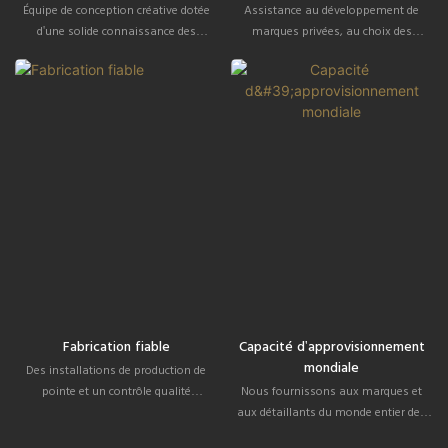
Équipe de conception créative dotée
Assistance au développement de
d'une solide connaissance des
marques privées, au choix des
tendances et d'une grande capacité de
matériaux, à la personnalisation des
prototypage rapide.
couleurs et à la création de logos.
Fabrication fiable
Capacité d'approvisionnement
mondiale
Des installations de production de
pointe et un contrôle qualité
Nous fournissons aux marques et
rigoureux garantissent des
aux détaillants du monde entier des
performances produit constantes.
délais de livraison efficaces et une