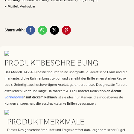
●
Zahlung:
Banküberweisung, Western Union, T/T, L/C, PayPal
●
Muster:
Verfügbar
Share with:
PRODUKTBESCHREIBUNG
Das Modell HA25638 besticht durch seine übergroße, quadratische Form und die
markante, dicke Rahmenkonstruktion und verleiht der Brille einen starken Retro-
Look. Gefertigt aus hochwertigem Acetat, garantiert dieses Design satte Farben,
exzellenten Glanz und lange Haltbarkeit. Als Teil unserer Kollektion
an Acetat-
Sonnenbrille
n mit dickem Rahmen
ist sie ideal für Marken, die modebewusste
Kunden ansprechen, die ausdrucksstarke Brillen bevorzugen.
PRODUKTMERKMALE
Dieses Design vereint Stabilität und Tragekomfort dank ergonomischer Bügel