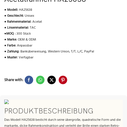
●
Modell:
HA25638
●
Geschlecht:
Unisex
●
Rahmenmaterial:
Acetat
●
Linsenmaterial:
TAC
●
MOQ :
300 Stück
●
Marke:
OEM & ODM
●
Farbe:
Anpassbar
●
Zahlung:
Banküberweisung, Western Union, T/T, L/C, PayPal
●
Muster:
Verfügbar
Share with:
PRODUKTBESCHREIBUNG
Das Modell HA25638 besticht durch seine übergroße, quadratische Form und die
markante, dicke Rahmenkonstruktion und verleiht der Brille einen starken Retro-