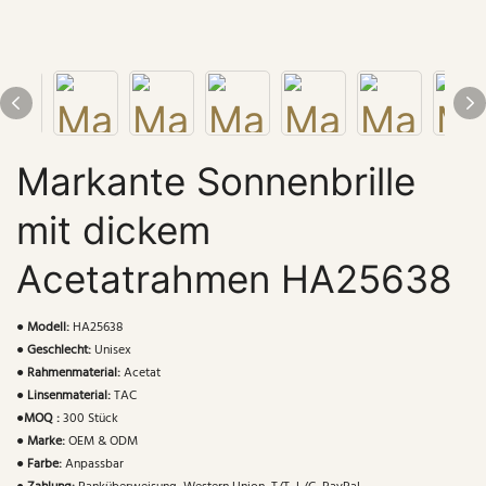
Markante Sonnenbrille
mit dickem
Acetatrahmen HA25638
●
Modell:
HA25638
●
Geschlecht:
Unisex
●
Rahmenmaterial:
Acetat
●
Linsenmaterial:
TAC
●
MOQ :
300 Stück
●
Marke:
OEM & ODM
●
Farbe:
Anpassbar