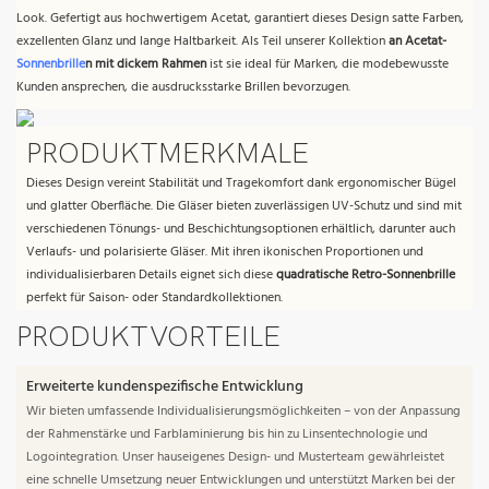
Look. Gefertigt aus hochwertigem Acetat, garantiert dieses Design satte Farben,
exzellenten Glanz und lange Haltbarkeit. Als Teil unserer Kollektion
an Acetat-
Sonnenbrille
n mit dickem Rahmen
ist sie ideal für Marken, die modebewusste
Kunden ansprechen, die ausdrucksstarke Brillen bevorzugen.
PRODUKTMERKMALE
Dieses Design vereint Stabilität und Tragekomfort dank ergonomischer Bügel
und glatter Oberfläche. Die Gläser bieten zuverlässigen UV-Schutz und sind mit
verschiedenen Tönungs- und Beschichtungsoptionen erhältlich, darunter auch
Verlaufs- und polarisierte Gläser. Mit ihren ikonischen Proportionen und
individualisierbaren Details eignet sich diese
quadratische Retro-Sonnenbrille
perfekt für Saison- oder Standardkollektionen.
PRODUKTVORTEILE
Erweiterte kundenspezifische Entwicklung
Wir bieten umfassende Individualisierungsmöglichkeiten – von der Anpassung
der Rahmenstärke und Farblaminierung bis hin zu Linsentechnologie und
Logointegration. Unser hauseigenes Design- und Musterteam gewährleistet
eine schnelle Umsetzung neuer Entwicklungen und unterstützt Marken bei der