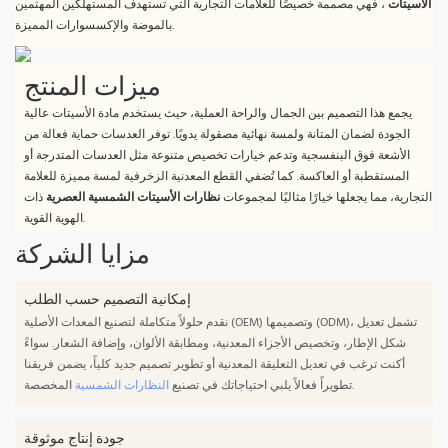
الأسيتات
، فهي مصممة خصيصًا للعلامات التجارية التي تستهدف المستهلكين المهتمين
بالموضة والإكسسوارات المميزة.
ميزات المنتج
يجمع هذا التصميم بين الجمال والراحة العملية، حيث يستخدم مادة الأسيتات عالية
الجودة لضمان المتانة ولمسة نهائية مصقولة يدويًا. توفر العدسات حماية فعالة من
الأشعة فوق البنفسجية وتدعم خيارات تخصيص متنوعة مثل العدسات المتدرجة أو
المستقطبة أو العاكسة. كما تُضفي القطع المعدنية الزخرفية لمسة مميزة للعلامة
التجارية، مما يجعلها خيارًا مثاليًا لمجموعات
نظارات الأسيتات الشمسية العصرية
ذات
الهوية القوية.
مزايا الشركة
إمكانية التصميم حسب الطلب
نقدم حلولاً متكاملة لتصنيع المعدات الأصلية (OEM) وتصميمها (ODM)، تشمل تعديل
شكل الإطار، وتخصيص الأجزاء المعدنية، ومطابقة الألوان، وإضافة الشعار. سواءً
أكنت ترغب في تعديل التعليقة المعدنية أو تطوير تصميم جديد كلياً، يضمن فريقنا
المخصصة.
تطويراً فعالاً يلبي احتياجاتك في تصنيع
النظارات الشمسية
جودة إنتاج موثوقة