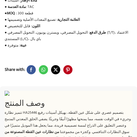
مادة الإطار:
أسيتات
●
TAC
مادة العدسة:
●
300 قطعة
MOQ :
●
العلامة التجارية:
تصنيع المعدات الأصلية وتصميمها
●
اللون:
قابل للتخصيص
●
طرق الدفع:
التحويل المصرفي، ويسترن يونيون، التحويل المصرفي (T/T)، الاعتماد
●
المستندي (L/C)، باي بال
عينة:
متوفرة
●
Share with:
وصف المنتج
تتميز نظارة HA25446 بتصميم عصري على شكل عين القطة، بهيكل أسيتات رفيع
وجريء في الوقت نفسه، مما يمنحها مظهرًا أنيقًا وجريئًا. يضفي الحلق المعدني المدمج
وعنصر التعليق على الذراع لمسة تصميمية فريدة، مما يجعل هذا الموديل متميزًا في
سوق النظارات التنافسي. وكجزء من مجموعتنا
من نظارات عين القطة المصنوعة من