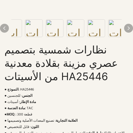
نظارات شمسية بتصميم
عصري مزينة بقلادة معدنية
من الأسيتات HA25446
HA25446
النموذج:
●
الجنس:
للجنسين
●
مادة الإطار:
أسيتات
●
TAC
مادة العدسة:
●
300 قطعة
MOQ :
●
العلامة التجارية:
تصنيع المعدات الأصلية وتصميمها
●
اللون:
قابل للتخصيص
●