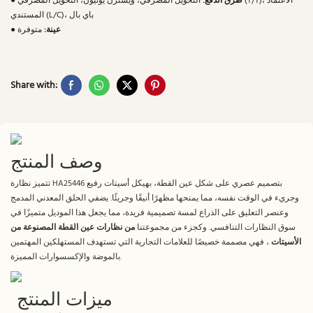
طرق الدفع:
التحويل المصرفي، ويسترن يونيون، التحويل المصرفي (T/T)، الاعتماد
●
المستندي (L/C)، باي بال
عينة:
متوفرة
●
Share with:
وصف المنتج
تتميز نظارة HA25446 بتصميم عصري على شكل عين القطة، بهيكل أسيتات رفيع
وجريء في الوقت نفسه، مما يمنحها مظهرًا أنيقًا وجريئًا. يضفي الحلق المعدني المدمج
وعنصر التعليق على الذراع لمسة تصميمية فريدة، مما يجعل هذا الموديل متميزًا في
سوق النظارات التنافسي. وكجزء من مجموعتنا
من نظارات عين القطة المصنوعة من
الأسيتات
، فهي مصممة خصيصًا للعلامات التجارية التي تستهدف المستهلكين المهتمين
بالموضة والإكسسوارات المميزة.
ميزات المنتج