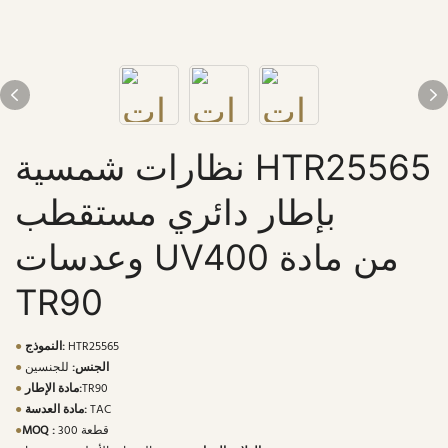
نظارات شمسية HTR25565
بإطار دائري مستقطب
وعدسات UV400 من مادة
TR90
HTR25565
النموذج:
●
الجنس:
للجنسين
●
TR90
مادة الإطار:
●
TAC
مادة العدسة:
●
300 قطعة
MOQ :
●