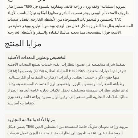
يتميز إطار TR90 بمرونة استثنائية، وخفة وزن، وراحة فائقة، ومقاومة للتشوه في
ظروف الاستخدام اليومي. يوفر تصميمه الدائري مظهرًا أنيقًا ومتوازنًا يناسب الأزياء
للجنسين والمجموعات المستوحاة من الأنشطة الخارجية. بفضل عدسات TAC
المستقطبة، يقلل هذا الطراز بشكل فعال من الوهج، ويحسن التباين، ويوفر حماية من
الأشعة فوق البنفسجية، مما يجعله مناسبًا للقيادة والسفر والأنشطة الخارجية.
مزايا المنتج
التخصيص وتطوير المعدات الأصلية
بصفتنا شركة متخصصة في تصنيع النظارات، نقدم خدمات تصنيع المعدات الأصلية
(OEM) وتصميمها (ODM) الشاملة لنظارة HTR25565. تتوفر لدينا خيارات متعددة،
منها حقن الألوان حسب الطلب، وتأثيرات الإطارات الشفافة أو الكريستالية،
وطباعة الشعارات أو نقشها بالليزر، وتخصيص لون العدسات المستقطبة، وذلك
لدعم تطوير نظارات شمسية مستقطبة تحمل علامات تجارية خاصة. يُعد هذا الطراز
مثاليًا للعلامات التجارية التي تسعى إلى توفير ألوان مميزة وراحة فائقة وخفة وزن
كنقاط بيع أساسية.
مزايا الأداء والعلامة التجارية
يضمن هيكل TR90 مرونة وراحة تدومان طويلًا، خاصةً للمستخدمين النشطين الذين
يحتاجون إلى نظارات متينة وخفيفة الوزن. تعمل عدسات TAC المستقطبة على