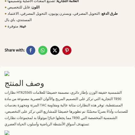
العلامة التجارية:
تصنيع المعدات الأصلية وتصميمها
●
اللون:
قابل للتخصيص
●
طرق الدفع:
التحويل المصرفي، ويسترن يونيون، التحويل المصرفي، الاعتماد
●
المستندي، باي بال
عينة:
متوفرة
●
Share with:
وصف المنتج
نظارات HTR25565 الشمسية خفيفة الوزن بإطار دائري، مصممة خصيصًا للعلامات
التجارية التي تركز على التصميم المريح والألوان العصرية. مصنوعة من مادة TR90
المرنة ومجهزة بعدسات TAC المستقطبة، توفر هذه النظارات متانة عالية ومقاومة
للصدمات وأداءً بصريًا محسّنًا. تم تطويرها خصيصًا للمشاريع التي تركز على التخصيص،
مما يجعلها خيارًا موثوقًا به لمجموعات نظارات TR90 الشمسية المخصصة التي
تستهدف أسواق الأنشطة الرياضية وأسلوب الحياة العصري.