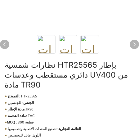
نظارات شمسية HTR25565 بإطار
دائري مستقطب وعدسات UV400 من
مادة TR90
HTR25565
النموذج:
●
الجنس:
للجنسين
●
TR90
مادة الإطار:
●
TAC
مادة العدسة:
●
300 قطعة
MOQ :
●
العلامة التجارية:
تصنيع المعدات الأصلية وتصميمها
●
اللون:
قابل للتخصيص
●