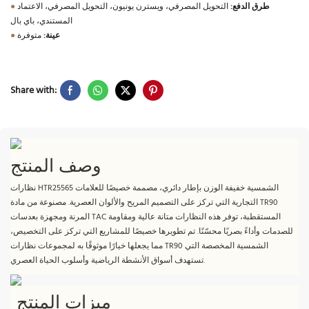
طرق الدفع:
التحويل المصرفي، ويسترن يونيون، التحويل المصرفي، الاعتماد
●
المستندي، باي بال
عينة:
متوفرة
●
Share with:
وصف المنتج
نظارات HTR25565 الشمسية خفيفة الوزن بإطار دائري، مصممة خصيصًا للعلامات
التجارية التي تركز على التصميم المريح والألوان العصرية. مصنوعة من مادة TR90
المرنة ومجهزة بعدسات TAC المستقطبة، توفر هذه النظارات متانة عالية ومقاومة
للصدمات وأداءً بصريًا محسّنًا. تم تطويرها خصيصًا للمشاريع التي تركز على التخصيص،
مما يجعلها خيارًا موثوقًا به لمجموعات نظارات TR90 الشمسية المخصصة التي
تستهدف أسواق الأنشطة الرياضية وأسلوب الحياة العصري.
ميزات المنتج