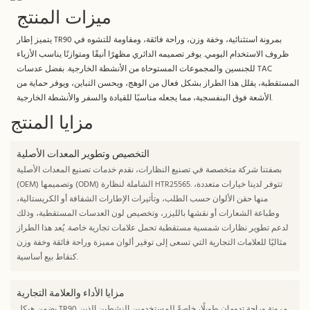
ميزات المنتج
يتميز إطار TR90 بمرونة استثنائية، وخفة وزن، وراحة فائقة، ومقاومة للتشوه في
ظروف الاستخدام اليومي. يوفر تصميمه الدائري مظهرًا أنيقًا ومتوازنًا يناسب الأزياء
للجنسين والمجموعات المستوحاة من الأنشطة الخارجية. بفضل عدسات TAC
المستقطبة، يقلل هذا الطراز بشكل فعال من الوهج، ويحسن التباين، ويوفر حماية من
الأشعة فوق البنفسجية، مما يجعله مناسبًا للقيادة والسفر والأنشطة الخارجية.
مزايا المنتج
التخصيص وتطوير المعدات الأصلية
بصفتنا شركة متخصصة في تصنيع النظارات، نقدم خدمات تصنيع المعدات الأصلية
(OEM) وتصميمها (ODM) الشاملة لنظارة HTR25565. تتوفر لدينا خيارات متعددة،
منها حقن الألوان حسب الطلب، وتأثيرات الإطارات الشفافة أو الكريستالية،
وطباعة الشعارات أو نقشها بالليزر، وتخصيص لون العدسات المستقطبة، وذلك
لدعم تطوير نظارات شمسية مستقطبة تحمل علامات تجارية خاصة. يُعد هذا الطراز
مثاليًا للعلامات التجارية التي تسعى إلى توفير ألوان مميزة وراحة فائقة وخفة وزن
كنقاط بيع أساسية.
مزايا الأداء والعلامة التجارية
يضمن هيكل TR90 مرونة وراحة تدومان طويلًا، خاصةً للمستخدمين النشطين الذين