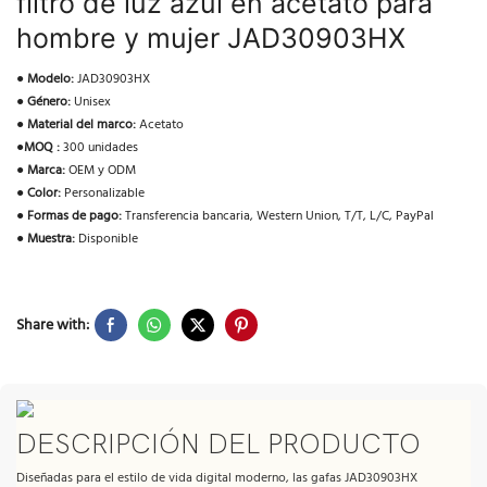
filtro de luz azul en acetato para
hombre y mujer JAD30903HX
●
Modelo:
JAD30903HX
●
Género:
Unisex
●
Material del marco:
Acetato
●
MOQ :
300 unidades
●
Marca:
OEM y ODM
●
Color:
Personalizable
●
Formas de pago:
Transferencia bancaria, Western Union, T/T, L/C, PayPal
●
Muestra:
Disponible
Share with:
DESCRIPCIÓN DEL PRODUCTO
Diseñadas para el estilo de vida digital moderno, las gafas JAD30903HX