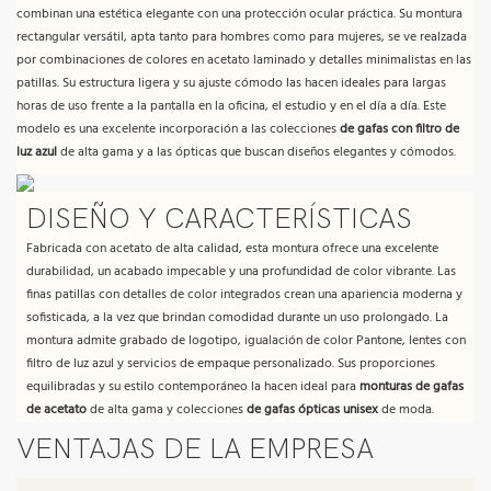
combinan una estética elegante con una protección ocular práctica. Su montura
rectangular versátil, apta tanto para hombres como para mujeres, se ve realzada
por combinaciones de colores en acetato laminado y detalles minimalistas en las
patillas. Su estructura ligera y su ajuste cómodo las hacen ideales para largas
horas de uso frente a la pantalla en la oficina, el estudio y en el día a día. Este
modelo es una excelente incorporación a las colecciones
de gafas con filtro de
luz azul
de alta gama y a las ópticas que buscan diseños elegantes y cómodos.
DISEÑO Y CARACTERÍSTICAS
Fabricada con acetato de alta calidad, esta montura ofrece una excelente
durabilidad, un acabado impecable y una profundidad de color vibrante. Las
finas patillas con detalles de color integrados crean una apariencia moderna y
sofisticada, a la vez que brindan comodidad durante un uso prolongado. La
montura admite grabado de logotipo, igualación de color Pantone, lentes con
filtro de luz azul y servicios de empaque personalizado. Sus proporciones
equilibradas y su estilo contemporáneo la hacen ideal para
monturas de gafas
de acetato
de alta gama y colecciones
de gafas ópticas unisex
de moda.
VENTAJAS DE LA EMPRESA