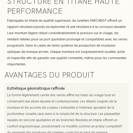
STRUCTURE EN TITANE HAUTE
PERFORMANCE
Fabriquées en titane de qualité supérieure, les lunettes HMT24007 offrent un
rapport résistance/poids exceptionnel et une résistance à la corrosion durable.
Leur monture légère réduit considérablement la pression sur le visage, les
rendant idéales pour un port quotidien prolongé et compatibles avec les verres
progressifs. Dans le cadre de notre système de production de montures
optiques de marque privée, chaque monture est soigneusement soudée, polie
et inspectée afin de garantir une qualité constante, même pour les commandes
importantes.
AVANTAGES DU PRODUIT
Esthétique géométrique raffinée
La forme légèrement carrée des verres affine les traits du visage tout en
conservant une allure épurée et contemporaine. Les détails soignés de la
monture et les accents de couleur contrastée à l'intérieur ajoutent de la
profondeur visuelle sans nuire à la simplicité de la structure. Les plaquettes
nasales en silicone ajustables et les branches flexibles en titane offrent un
confort ergonomique, positionnant ce modèle comme un acteur compétitif
du segment des montures de lunettes correctrices haut de gamme.