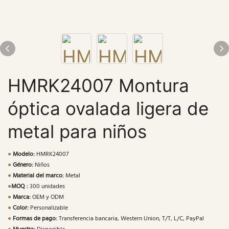
HMRK24007 Montura
óptica ovalada ligera de
metal para niños
●
Modelo:
HMRK24007
●
Género:
Niños
●
Material del marco:
Metal
●
MOQ :
300 unidades
●
Marca:
OEM y ODM
●
Color:
Personalizable
●
Formas de pago:
Transferencia bancaria, Western Union, T/T, L/C, PayPal