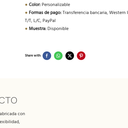
●
Color:
Personalizable
●
Formas de pago:
Transferencia bancaria, Western 
T/T, L/C, PayPal
●
Muestra:
Disponible
Share with:
UCTO
fabricada con
exibilidad,