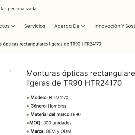
afas personalizadas.
ctos
Servicios
Acerca De
Innovación Y Sost
 ópticas rectangulares ligeras de TR90 HTR24170
Monturas ópticas rectangular
ligeras de TR90 HTR24170
●
Modelo:
HTR24170
●
Género:
Hombres
●
Material del marco:
TR90
●
MOQ :
300 unidades
●
Marca:
OEM y ODM