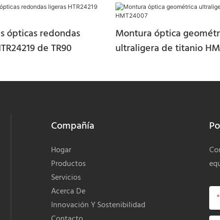
s ópticas redondas
Montura óptica geométr
 HTR24219 de TR90
ultraligera de titanio H
Compañía
Po
Hogar
Com
Productos
equ
Servicios
Acerca De
Innovación Y Sostenibilidad
Contacto