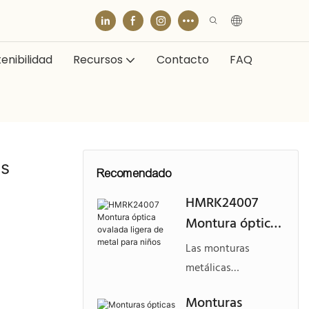
enibilidad
Recursos
Contacto
FAQ
es
Recomendado
HMRK24007
Montura óptica
ovalada ligera
Las monturas
de metal para
metálicas
niños
personalizadas para
Monturas
gafas infantiles