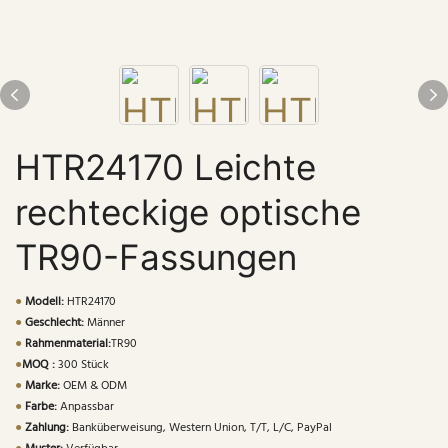
HTR24170 Leichte
rechteckige optische
TR90-Fassungen
●
Modell:
HTR24170
●
Geschlecht:
Männer
●
Rahmenmaterial:
TR90
●
MOQ :
300 Stück
●
Marke:
OEM & ODM
●
Farbe:
Anpassbar
●
Zahlung:
Banküberweisung, Western Union, T/T, L/C, PayPal