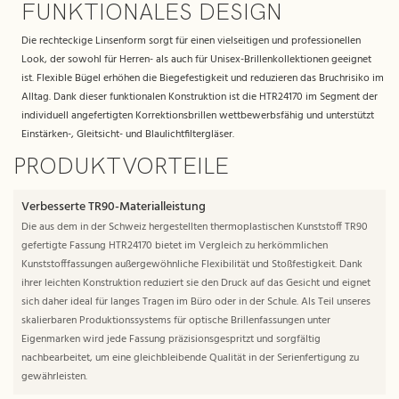
FUNKTIONALES DESIGN
Die rechteckige Linsenform sorgt für einen vielseitigen und professionellen
Look, der sowohl für Herren- als auch für Unisex-Brillenkollektionen geeignet
ist. Flexible Bügel erhöhen die Biegefestigkeit und reduzieren das Bruchrisiko im
Alltag. Dank dieser funktionalen Konstruktion ist die HTR24170 im Segment der
individuell angefertigten Korrektionsbrillen wettbewerbsfähig und unterstützt
Einstärken-, Gleitsicht- und Blaulichtfiltergläser.
PRODUKTVORTEILE
Verbesserte TR90-Materialleistung
Die aus dem in der Schweiz hergestellten thermoplastischen Kunststoff TR90
gefertigte Fassung HTR24170 bietet im Vergleich zu herkömmlichen
Kunststofffassungen außergewöhnliche Flexibilität und Stoßfestigkeit. Dank
ihrer leichten Konstruktion reduziert sie den Druck auf das Gesicht und eignet
sich daher ideal für langes Tragen im Büro oder in der Schule. Als Teil unseres
skalierbaren Produktionssystems für optische Brillenfassungen unter
Eigenmarken wird jede Fassung präzisionsgespritzt und sorgfältig
nachbearbeitet, um eine gleichbleibende Qualität in der Serienfertigung zu
gewährleisten.