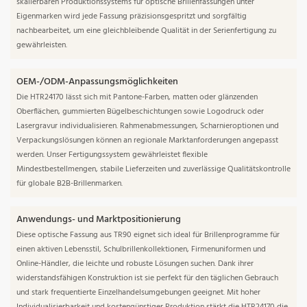
skalierbaren Produktionssystems für optische Brillenfassungen unter
Eigenmarken wird jede Fassung präzisionsgespritzt und sorgfältig
nachbearbeitet, um eine gleichbleibende Qualität in der Serienfertigung zu
gewährleisten.
OEM-/ODM-Anpassungsmöglichkeiten
Die HTR24170 lässt sich mit Pantone-Farben, matten oder glänzenden
Oberflächen, gummierten Bügelbeschichtungen sowie Logodruck oder
Lasergravur individualisieren. Rahmenabmessungen, Scharnieroptionen und
Verpackungslösungen können an regionale Marktanforderungen angepasst
werden. Unser Fertigungssystem gewährleistet flexible
Mindestbestellmengen, stabile Lieferzeiten und zuverlässige Qualitätskontrolle
für globale B2B-Brillenmarken.
Anwendungs- und Marktpositionierung
Diese optische Fassung aus TR90 eignet sich ideal für Brillenprogramme für
einen aktiven Lebensstil, Schulbrillenkollektionen, Firmenuniformen und
Online-Händler, die leichte und robuste Lösungen suchen. Dank ihrer
widerstandsfähigen Konstruktion ist sie perfekt für den täglichen Gebrauch
und stark frequentierte Einzelhandelsumgebungen geeignet. Mit hoher