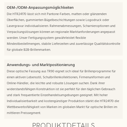
OEM-/ODM-Anpassungsmöglichkeiten
Die HTR24170 lässt sich mit Pantone-Farben, matten oder glänzenden
Oberflächen, gummierten Bügelbeschichtungen sowie Logodruck oder
Lasergravur individualisieren. Rahmenabmessungen, Scharnieroptionen und
Verpackungslösungen können an regionale Marktanforderungen angepasst
werden. Unser Fertigungssystem gewährleistet flexible
Mindestbestellmengen, stabile Lieferzeiten und zuverlässige Qualitätskontrolle
für globale B2B-Brillenmarken.
Anwendungs- und Marktpositionierung
Diese optische Fassung aus TR90 eignet sich ideal für Brillenprogramme für
einen aktiven Lebensstil, Schulbrillenkollektionen, Firmenuniformen und
Online-Händler, die leichte und robuste Lösungen suchen. Dank ihrer
widerstandsfähigen Konstruktion ist sie perfekt für den täglichen Gebrauch
und stark frequentierte Einzelhandelsumgebungen geeignet. Mit hoher
Individualisierbarkeit und kostengünstiger Produktion stärkt die HTR24170 die
Wettbewerbsfähigkeit von Marken im globalen Markt für optische Brillen im
mittleren Preissegment.
PRODUKTDETAILS