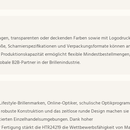
ngen, transparenten oder deckenden Farben sowie mit Logodruc
röße, Scharnierspezifikationen und Verpackungsformate können a
 Produktionskapazität ermöglicht flexible Mindestbestellmengen
obale B2B-Partner in der Brillenindustrie.
 Lifestyle-Brillenmarken, Online-Optiker, schulische Optikprogra
 robuste Konstruktion und das zeitlose runde Design machen sie
uentierten Einzelhandelsumgebungen. Dank hoher
r Fertigung stärkt die HTR24219 die Wettbewerbsfähigkeit von M