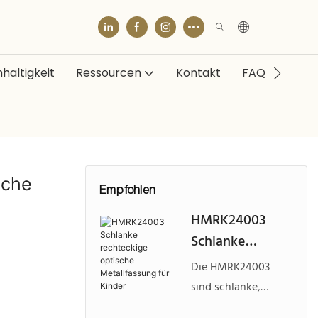
haltigkeit
Ressourcen
Kontakt
FAQ
sche
Empfohlen
HMRK24003
Schlanke
rechteckige
Die HMRK24003
optische
sind schlanke,
Metallfassung
rechteckige