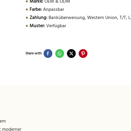
●
Marke:
OEM & ODM
●
Farbe:
Anpassbar
●
Zahlung:
Banküberweisung, Western Union, T/T, L
●
Muster:
Verfügbar
Share with:
dem
it moderner