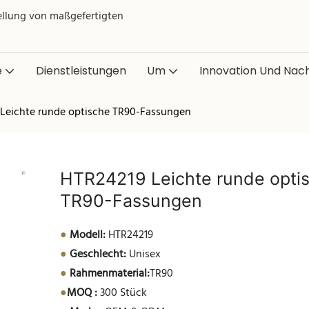
tellung von maßgefertigten
e
Dienstleistungen
Um
Innovation Und Nach
Leichte runde optische TR90-Fassungen
HTR24219 Leichte runde opti
TR90-Fassungen
●
Modell:
HTR24219
●
Geschlecht:
Unisex
●
Rahmenmaterial:
TR90
●
MOQ :
300 Stück