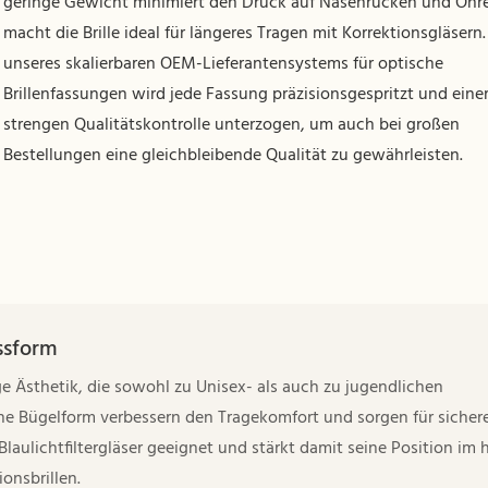
geringe Gewicht minimiert den Druck auf Nasenrücken und Ohr
macht die Brille ideal für längeres Tragen mit Korrektionsgläsern. 
unseres skalierbaren OEM-Lieferantensystems für optische
Brillenfassungen wird jede Fassung präzisionsgespritzt und eine
strengen Qualitätskontrolle unterzogen, um auch bei großen
Bestellungen eine gleichbleibende Qualität zu gewährleisten.
ssform
ige Ästhetik, die sowohl zu Unisex- als auch zu jugendlichen
he Bügelform verbessern den Tragekomfort und sorgen für sicher
 Blaulichtfiltergläser geeignet und stärkt damit seine Position im 
onsbrillen.