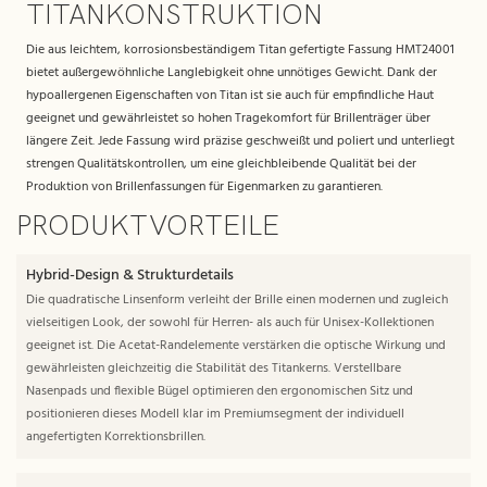
TITANKONSTRUKTION
Die aus leichtem, korrosionsbeständigem Titan gefertigte Fassung HMT24001
bietet außergewöhnliche Langlebigkeit ohne unnötiges Gewicht. Dank der
hypoallergenen Eigenschaften von Titan ist sie auch für empfindliche Haut
geeignet und gewährleistet so hohen Tragekomfort für Brillenträger über
längere Zeit. Jede Fassung wird präzise geschweißt und poliert und unterliegt
strengen Qualitätskontrollen, um eine gleichbleibende Qualität bei der
Produktion von Brillenfassungen für Eigenmarken zu garantieren.
PRODUKTVORTEILE
Hybrid-Design & Strukturdetails
Die quadratische Linsenform verleiht der Brille einen modernen und zugleich
vielseitigen Look, der sowohl für Herren- als auch für Unisex-Kollektionen
geeignet ist. Die Acetat-Randelemente verstärken die optische Wirkung und
gewährleisten gleichzeitig die Stabilität des Titankerns. Verstellbare
Nasenpads und flexible Bügel optimieren den ergonomischen Sitz und
positionieren dieses Modell klar im Premiumsegment der individuell
angefertigten Korrektionsbrillen.