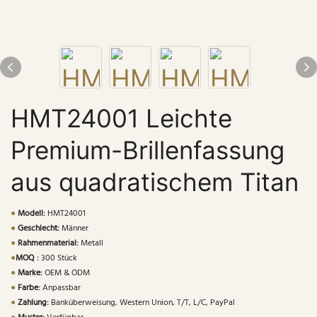
HMT24001 Leichte
Premium-Brillenfassung
aus quadratischem Titan
●
Modell:
HMT24001
●
Geschlecht:
Männer
●
Rahmenmaterial:
Metall
●
MOQ :
300 Stück
●
Marke:
OEM & ODM
●
Farbe:
Anpassbar
●
Zahlung:
Banküberweisung, Western Union, T/T, L/C, PayPal