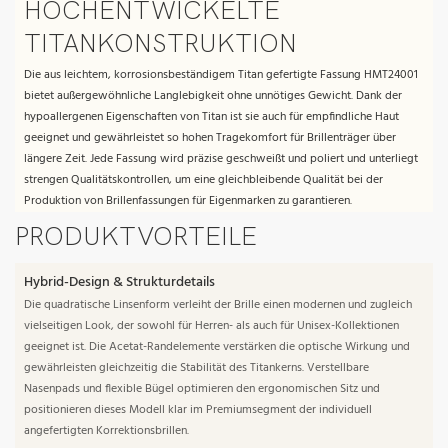
HOCHENTWICKELTE
TITANKONSTRUKTION
Die aus leichtem, korrosionsbeständigem Titan gefertigte Fassung HMT24001
bietet außergewöhnliche Langlebigkeit ohne unnötiges Gewicht. Dank der
hypoallergenen Eigenschaften von Titan ist sie auch für empfindliche Haut
geeignet und gewährleistet so hohen Tragekomfort für Brillenträger über
längere Zeit. Jede Fassung wird präzise geschweißt und poliert und unterliegt
strengen Qualitätskontrollen, um eine gleichbleibende Qualität bei der
Produktion von Brillenfassungen für Eigenmarken zu garantieren.
PRODUKTVORTEILE
Hybrid-Design & Strukturdetails
Die quadratische Linsenform verleiht der Brille einen modernen und zugleich
vielseitigen Look, der sowohl für Herren- als auch für Unisex-Kollektionen
geeignet ist. Die Acetat-Randelemente verstärken die optische Wirkung und
gewährleisten gleichzeitig die Stabilität des Titankerns. Verstellbare
Nasenpads und flexible Bügel optimieren den ergonomischen Sitz und
positionieren dieses Modell klar im Premiumsegment der individuell
angefertigten Korrektionsbrillen.