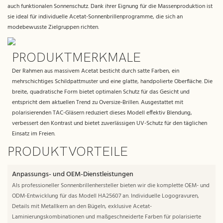
auch funktionalen Sonnenschutz. Dank ihrer Eignung für die Massenproduktion ist
sie ideal für individuelle Acetat-Sonnenbrillenprogramme, die sich an
modebewusste Zielgruppen richten.
PRODUKTMERKMALE
Der Rahmen aus massivem Acetat besticht durch satte Farben, ein
mehrschichtiges Schildpattmuster und eine glatte, handpolierte Oberfläche. Die
breite, quadratische Form bietet optimalen Schutz für das Gesicht und
entspricht dem aktuellen Trend zu Oversize-Brillen. Ausgestattet mit
polarisierenden TAC-Gläsern reduziert dieses Modell effektiv Blendung,
verbessert den Kontrast und bietet zuverlässigen UV-Schutz für den täglichen
Einsatz im Freien.
PRODUKTVORTEILE
Anpassungs- und OEM-Dienstleistungen
Als professioneller Sonnenbrillenhersteller bieten wir die komplette OEM- und
ODM-Entwicklung für das Modell HA25607 an. Individuelle Logogravuren,
Details mit Metallkern an den Bügeln, exklusive Acetat-
Laminierungskombinationen und maßgeschneiderte Farben für polarisierte