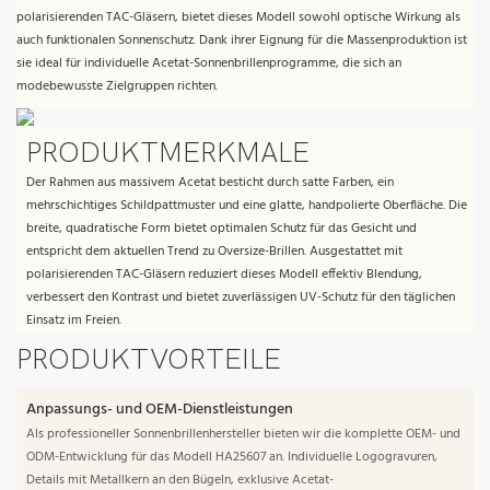
polarisierenden TAC-Gläsern, bietet dieses Modell sowohl optische Wirkung als
auch funktionalen Sonnenschutz. Dank ihrer Eignung für die Massenproduktion ist
sie ideal für individuelle Acetat-Sonnenbrillenprogramme, die sich an
modebewusste Zielgruppen richten.
PRODUKTMERKMALE
Der Rahmen aus massivem Acetat besticht durch satte Farben, ein
mehrschichtiges Schildpattmuster und eine glatte, handpolierte Oberfläche. Die
breite, quadratische Form bietet optimalen Schutz für das Gesicht und
entspricht dem aktuellen Trend zu Oversize-Brillen. Ausgestattet mit
polarisierenden TAC-Gläsern reduziert dieses Modell effektiv Blendung,
verbessert den Kontrast und bietet zuverlässigen UV-Schutz für den täglichen
Einsatz im Freien.
PRODUKTVORTEILE
Anpassungs- und OEM-Dienstleistungen
Als professioneller Sonnenbrillenhersteller bieten wir die komplette OEM- und
ODM-Entwicklung für das Modell HA25607 an. Individuelle Logogravuren,
Details mit Metallkern an den Bügeln, exklusive Acetat-