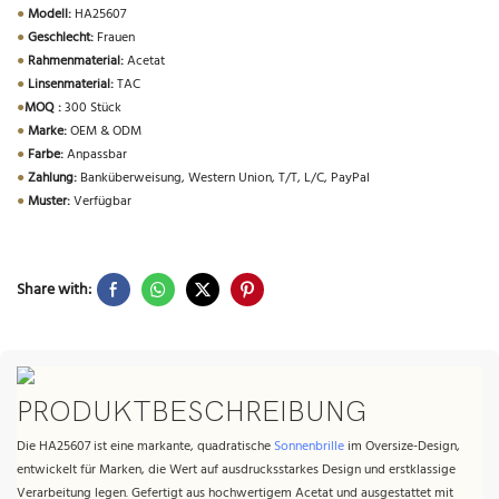
●
Modell:
HA25607
●
Geschlecht:
Frauen
●
Rahmenmaterial:
Acetat
●
Linsenmaterial:
TAC
●
MOQ :
300 Stück
●
Marke:
OEM & ODM
●
Farbe:
Anpassbar
●
Zahlung:
Banküberweisung, Western Union, T/T, L/C, PayPal
●
Muster:
Verfügbar
Share with:
PRODUKTBESCHREIBUNG
Die HA25607 ist eine markante, quadratische
Sonnenbrille
im Oversize-Design,
entwickelt für Marken, die Wert auf ausdrucksstarkes Design und erstklassige
Verarbeitung legen. Gefertigt aus hochwertigem Acetat und ausgestattet mit