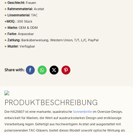
●
Geschlecht:
Frauen
●
Rahmenmaterial:
Acetat
●
Linsenmaterial:
TAC
●
MOQ :
300 Stück
●
Marke:
OEM & ODM
●
Farbe:
Anpassbar
●
Zahlung:
Banküberweisung, Western Union, T/T, L/C, PayPal
●
Muster:
Verfügbar
Share with:
PRODUKTBESCHREIBUNG
Die HA25607 ist eine markante, quadratische
Sonnenbrille
im Oversize-Design,
entwickelt für Marken, die Wert auf ausdrucksstarkes Design und erstklassige
Verarbeitung legen. Gefertigt aus hochwertigem Acetat und ausgestattet mit
polarisierenden TAC-Gläsern, bietet dieses Modell sowohl optische Wirkung als