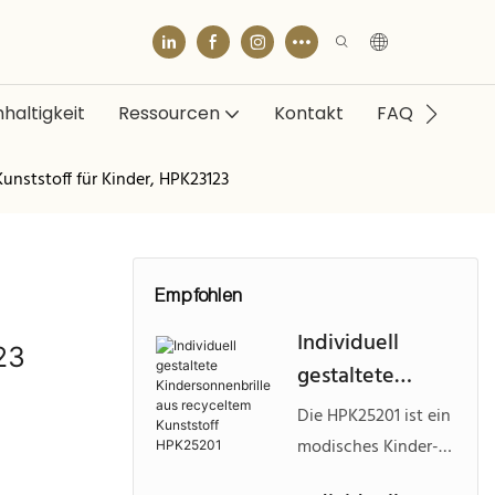
haltigkeit
Ressourcen
Kontakt
FAQ
unststoff für Kinder, HPK23123
Empfohlen
Individuell
23
gestaltete
Kindersonnenbr
Die HPK25201 ist ein
ille aus
modisches Kinder-
recyceltem
Sonnenbrillenmodell