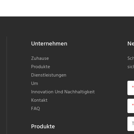
frei, für Kinder
TR90 KH01-01
Unternehmen
Ne
Zuhause
Sch
Produkte
sic
Dienstleistungen
Um
Innovation Und Nachhaltigkeit
Kontakt
FAQ
Produkte