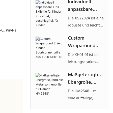
Individuell
Kunststoff
aus recycelten
anpassbare
HPK25201
Kunststoffen, das für
TPU-Skibrille für
nachhaltige
Die XSY2024 ist eine
Kinder
Brillenmarken
robuste und leichte
/C, PayPal
XSY2024,
entwickelt wurde,
Kinderskibrille aus
Custom
die Wert auf
beschlagfrei, für
TPU-Material, die für
Wraparound
leichten
Kinder
Komfort, Sicherheit
Tragekomfort und
Shield Kinder-
und individuelles
Die KH01-01 ist ein
individuelle
Sportsonnenbril
Branding im
leistungsstarkes
Gestaltungsmöglich
le aus TR90
Wintersportmarkt
Kinder-
keiten legen.
Maßgefertigte,
entwickelt wurde.
KH01-01
Sportsonnenbrillen
übergroße,
modell aus flexiblem
randlose
TR90, das für einen
Die HM25481 ist
Metallsonnenbri
aktiven Lebensstil
eine auffällige,
lle für Damen
und die individuelle
übergroße,
Gestaltung im
HM25481
rahmenlose