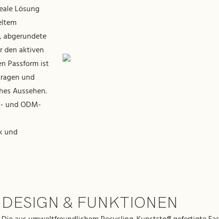
deale Lösung
eltem
e, abgerundete
r den aktiven
n Passform ist
tragen und
ches Aussehen.
M- und ODM-
k und
DESIGN & FUNKTIONEN