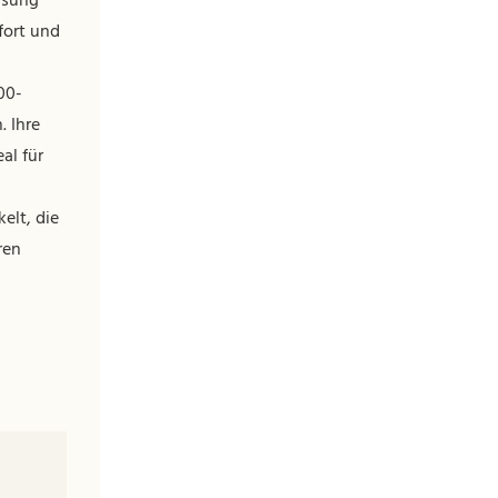
ssung
fort und
00-
 Ihre
al für
elt, die
ren