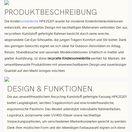
PRODUKTBESCHREIBUNG
Die Kinder
sonnenbrille
HPK25201 wurde für moderne Kinderbrillenkollektionen
entwickelt, die verspieltes Design mit nachhaltigen Materialien verbinden. Der aus
recyceltem Kunststoff gefertigte Rahmen besticht durch seine weiche,
abgerundete Cat-Eye-Silhouette, die jungen Trägern Komfort und Stil bietet. Dank
des geringen Gewichts eignet sie sich ideal für Outdoor-Aktivitäten im Alltag,
Reisen, Strandbesuche und saisonale Modekollektionen. Erhältlich in matter und
glatter Ausführung, ist diese
recycelte Kindersonnenbrille
perfekt für Marken, die
umweltbewusste Produktlinien mit unverwechselbarem Design und zuverlässiger
Qualität auf den Markt bringen möchten.
DESIGN & FUNKTIONEN
Die aus umweltfreundlichem Recycling-Kunststoff gefertigte Fassung HPK25201
bietet Langlebigkeit, leichten Tragekomfort und eine kinderfreundliche,
ergonomische Passform. Das Modell unterstützt individuelle Rahmenfarben,
Logodruck, polarisierte oder UV400-Gläser sowie nachhaltige
Verpackungsoptionen, um verschiedenen Markenkonzepten gerecht zu werden.
Dank ihrer modischen Form und der lebendigen Farbauswahl eignen sich diese