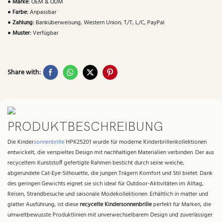
●
Marke:
OEM & ODM
●
Farbe:
Anpassbar
●
Zahlung:
Banküberweisung, Western Union, T/T, L/C, PayPal
●
Muster:
Verfügbar
Share with:
PRODUKTBESCHREIBUNG
Die Kinder
sonnenbrille
HPK25201 wurde für moderne Kinderbrillenkollektionen
entwickelt, die verspieltes Design mit nachhaltigen Materialien verbinden. Der aus
recyceltem Kunststoff gefertigte Rahmen besticht durch seine weiche,
abgerundete Cat-Eye-Silhouette, die jungen Trägern Komfort und Stil bietet. Dank
des geringen Gewichts eignet sie sich ideal für Outdoor-Aktivitäten im Alltag,
Reisen, Strandbesuche und saisonale Modekollektionen. Erhältlich in matter und
glatter Ausführung, ist diese
recycelte Kindersonnenbrille
perfekt für Marken, die
umweltbewusste Produktlinien mit unverwechselbarem Design und zuverlässiger