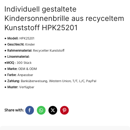
Individuell gestaltete
Kindersonnenbrille aus recyceltem
Kunststoff HPK25201
●
Modell:
HPK25201
●
Geschlecht:
Kinder
●
Rahmenmaterial:
Recycelter Kunststoff
●
Linsenmaterial:
●
MOQ :
300 Stück
●
Marke:
OEM & ODM
●
Farbe:
Anpassbar
●
Zahlung:
Banküberweisung, Western Union, T/T, L/C, PayPal
●
Muster:
Verfügbar
Share with: