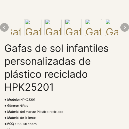
Gafas de sol infantiles
personalizadas de
plástico reciclado
HPK25201
●
Modelo:
HPK25201
●
Género:
Niños
●
Material del marco:
Plástico reciclado
●
Material de la lente:
●
MOQ :
300 unidades