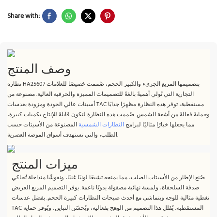
Share with:
وصف المنتج
نظارة HA25607 بتصميمها المربع الجريء والكبير الحجم، صُممت خصيصًا للعلامات
التجارية التي تُولي أهميةً بالغةً للتصميمات المميزة والحرفية العالية. مصنوعة من
أسيتات عالي الجودة ومزودة بعدسات TAC مستقطبة، توفر هذه النظارة مظهرًا جذابًا
وحمايةً فعالةً من أشعة الشمس. صُممت هذه النظارة لتكون قابلةً للإنتاج بكميات كبيرة،
مما يجعلها خيارًا مثاليًا لبرامج
النظارات الشمسية
المصنوعة من الأسيتات حسب
الطلب، والتي تستهدف أسواق الموضة العصرية.
ميزات المنتج
صُنع الإطار من الأسيتات الصلب، مما يمنحه تشبعًا لونيًا غنيًا، ونقوشًا متداخلة تُحاكي
صدفة السلحفاة، ولمسة نهائية مصقولة يدويًا ناعمة. يوفر التصميم المربع العريض
تغطية مثالية للوجه ويتماشى مع أحدث صيحات النظارات كبيرة الحجم. بفضل عدسات
TAC المستقطبة، يُقلل هذا التصميم من الوهج بفعالية، ويُحسّن التباين، ويُوفر حماية