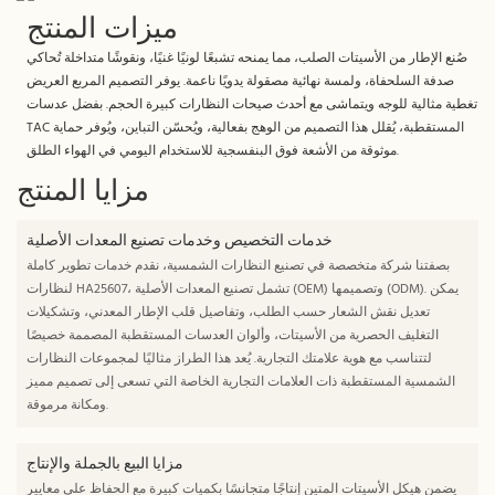
ميزات المنتج
صُنع الإطار من الأسيتات الصلب، مما يمنحه تشبعًا لونيًا غنيًا، ونقوشًا متداخلة تُحاكي
صدفة السلحفاة، ولمسة نهائية مصقولة يدويًا ناعمة. يوفر التصميم المربع العريض
تغطية مثالية للوجه ويتماشى مع أحدث صيحات النظارات كبيرة الحجم. بفضل عدسات
TAC المستقطبة، يُقلل هذا التصميم من الوهج بفعالية، ويُحسّن التباين، ويُوفر حماية
موثوقة من الأشعة فوق البنفسجية للاستخدام اليومي في الهواء الطلق.
مزايا المنتج
خدمات التخصيص وخدمات تصنيع المعدات الأصلية
بصفتنا شركة متخصصة في تصنيع النظارات الشمسية، نقدم خدمات تطوير كاملة
لنظارات HA25607، تشمل تصنيع المعدات الأصلية (OEM) وتصميمها (ODM). يمكن
تعديل نقش الشعار حسب الطلب، وتفاصيل قلب الإطار المعدني، وتشكيلات
التغليف الحصرية من الأسيتات، وألوان العدسات المستقطبة المصممة خصيصًا
لتتناسب مع هوية علامتك التجارية. يُعد هذا الطراز مثاليًا لمجموعات النظارات
الشمسية المستقطبة ذات العلامات التجارية الخاصة التي تسعى إلى تصميم مميز
ومكانة مرموقة.
مزايا البيع بالجملة والإنتاج
يضمن هيكل الأسيتات المتين إنتاجًا متجانسًا بكميات كبيرة مع الحفاظ على معايير