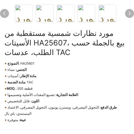
مورد نظارات شمسية مستقطبة من
الأسيتات HA25607، بيع بالجملة حسب
الطلب، عدسات TAC
HA25607
النموذج:
●
الجنس:
نساء
●
مادة الإطار:
أسيتات
●
TAC
مادة العدسة:
●
300 قطعة
MOQ :
●
العلامة التجارية:
تصنيع المعدات الأصلية وتصميمها
●
اللون:
قابل للتخصيص
●
طرق الدفع:
التحويل المصرفي، ويسترن يونيون، التحويل المصرفي، الاعتماد
●
المستندي، باي بال
عينة:
متوفرة
●