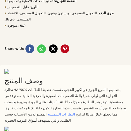
العلامة التجارية:
تصنيع المعدات الأصلية وتصميمها
●
اللون:
قابل للتخصيص
●
طرق الدفع:
التحويل المصرفي، ويسترن يونيون، التحويل المصرفي، الاعتماد
●
المستندي، باي بال
عينة:
متوفرة
●
Share with:
وصف المنتج
نظارة HA25607 بتصميمها المربع الجريء والكبير الحجم، صُممت خصيصًا للعلامات
التجارية التي تُولي أهميةً بالغةً للتصميمات المميزة والحرفية العالية. مصنوعة من
أسيتات عالي الجودة ومزودة بعدسات TAC مستقطبة، توفر هذه النظارة مظهرًا جذابًا
وحمايةً فعالةً من أشعة الشمس. صُممت هذه النظارة لتكون قابلةً للإنتاج بكميات كبيرة،
مما يجعلها خيارًا مثاليًا لبرامج
النظارات الشمسية
المصنوعة من الأسيتات حسب
الطلب، والتي تستهدف أسواق الموضة العصرية.