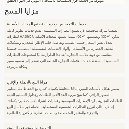
موثوقة من الأشعة فوق البنفسجية للاستخدام اليومي في الهواء الطلق.
مزايا المنتج
خدمات التخصيص وخدمات تصنيع المعدات الأصلية
بصفتنا شركة متخصصة في تصنيع النظارات الشمسية، نقدم خدمات تطوير كاملة
لنظارات HA25607، تشمل تصنيع المعدات الأصلية (OEM) وتصميمها (ODM). يمكن
تعديل نقش الشعار حسب الطلب، وتفاصيل قلب الإطار المعدني، وتشكيلات
التغليف الحصرية من الأسيتات، وألوان العدسات المستقطبة المصممة خصيصًا
لتتناسب مع هوية علامتك التجارية. يُعد هذا الطراز مثاليًا لمجموعات النظارات
الشمسية المستقطبة ذات العلامات التجارية الخاصة التي تسعى إلى تصميم مميز
ومكانة مرموقة.
مزايا البيع بالجملة والإنتاج
يضمن هيكل الأسيتات المتين إنتاجًا متجانسًا بكميات كبيرة مع الحفاظ على معايير
المظهر الراقي. كما تتيح مرونة الحد الأدنى للطلبات وجداول التسليم الثابتة
للعلامات التجارية إدارة الإصدارات الموسمية وعمليات الشراء بكميات كبيرة بكفاءة.
إنه حل مثالي لتوزيع النظارات الشمسية المستقطبة بالجملة عبر سلاسل البيع
بالتجزئة والمتاجر المتخصصة ومنصات التجارة الإلكترونية العالمية.
التطبيق والموقع في السوق