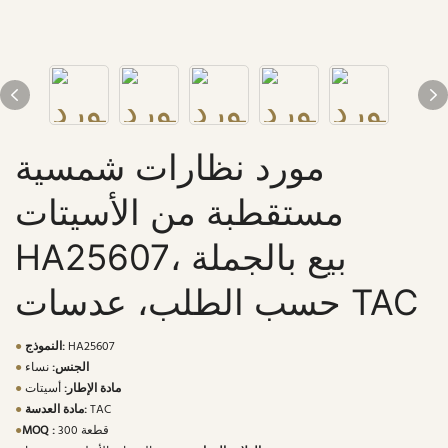
مورد نظارات شمسية
مستقطبة من الأسيتات
HA25607، بيع بالجملة
حسب الطلب، عدسات TAC
HA25607
النموذج:
●
الجنس:
نساء
●
مادة الإطار:
أسيتات
●
TAC
مادة العدسة:
●
300 قطعة
MOQ :
●