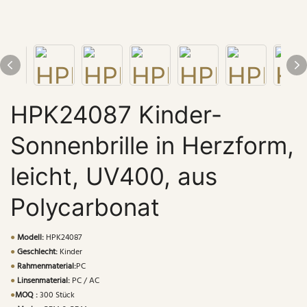
HPK24087 Kinder-
Sonnenbrille in Herzform,
leicht, UV400, aus
Polycarbonat
●
Modell:
HPK24087
●
Geschlecht:
Kinder
●
Rahmenmaterial:
PC
●
Linsenmaterial:
PC / AC
●
MOQ :
300 Stück