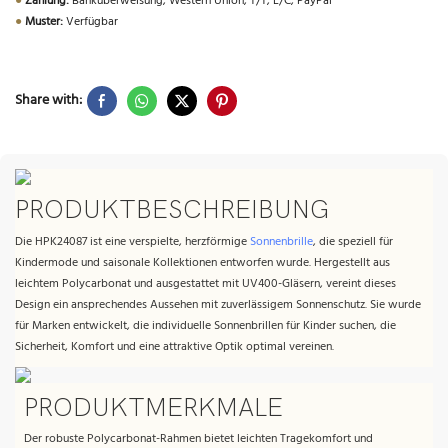
●
Zahlung:
Banküberweisung, Western Union, T/T, L/C, PayPal
●
Muster:
Verfügbar
Share with:
PRODUKTBESCHREIBUNG
Die HPK24087 ist eine verspielte, herzförmige
Sonnenbrille
, die speziell für
Kindermode und saisonale Kollektionen entworfen wurde. Hergestellt aus
leichtem Polycarbonat und ausgestattet mit UV400-Gläsern, vereint dieses
Design ein ansprechendes Aussehen mit zuverlässigem Sonnenschutz. Sie wurde
für Marken entwickelt, die individuelle Sonnenbrillen für Kinder suchen, die
Sicherheit, Komfort und eine attraktive Optik optimal vereinen.
PRODUKTMERKMALE
Der robuste Polycarbonat-Rahmen bietet leichten Tragekomfort und