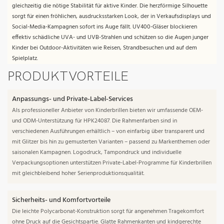
gleichzeitig die nötige Stabilität für aktive Kinder. Die herzförmige Silhouette
sorgt für einen fröhlichen, ausdrucksstarken Look, der in Verkaufsdisplays und
Social-Media-Kampagnen sofort ins Auge fällt. UV400-Gläser blockieren
effektiv schädliche UVA- und UVB-Strahlen und schützen so die Augen junger
Kinder bei Outdoor-Aktivitäten wie Reisen, Strandbesuchen und auf dem
Spielplatz.
PRODUKTVORTEILE
Anpassungs- und Private-Label-Services
Als professioneller Anbieter von Kinderbrillen bieten wir umfassende OEM-
und ODM-Unterstützung für HPK24087. Die Rahmenfarben sind in
verschiedenen Ausführungen erhältlich – von einfarbig über transparent und
mit Glitzer bis hin zu gemusterten Varianten – passend zu Markenthemen oder
saisonalen Kampagnen. Logodruck, Tampondruck und individuelle
Verpackungsoptionen unterstützen Private-Label-Programme für Kinderbrillen
mit gleichbleibend hoher Serienproduktionsqualität.
Sicherheits- und Komfortvorteile
Die leichte Polycarbonat-Konstruktion sorgt für angenehmen Tragekomfort
ohne Druck auf die Gesichtspartie. Glatte Rahmenkanten und kindgerechte