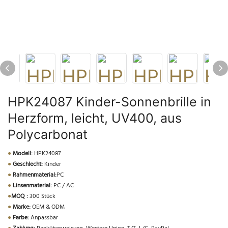
HPK24087 Kinder-Sonnenbrille in
Herzform, leicht, UV400, aus
Polycarbonat
●
Modell:
HPK24087
●
Geschlecht:
Kinder
●
Rahmenmaterial:
PC
●
Linsenmaterial:
PC / AC
●
MOQ :
300 Stück
●
Marke:
OEM & ODM
●
Farbe:
Anpassbar