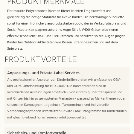
PRODUKTMERKMALE
Der robuste Polycarbonat-Rahmen bietet leichten Tragekomfort und
gleichzeitig die nötige Stabilität für aktive Kinder. Die herzförmige Silhouette
sorgt für einen fröhlichen, ausdrucksstarken Look, der in Verkaufsdisplays und
Social-Media-Kampagnen sofort ins Auge fällt. UV400-Gläser blockieren
effektiv schädliche UVA- und UVB-Strahlen und schützen so die Augen junger
Kinder bei Outdoor-Aktivitäten wie Reisen, Strandbesuchen und auf dem
Spielplatz.
PRODUKTVORTEILE
Anpassungs- und Private-Label-Services
Als professioneller Anbieter von Kinderbrillen bieten wir umfassende OEM-
und ODM-Unterstützung für HPK24087. Die Rahmenfarben sind in
verschiedenen Ausführungen erhältlich – von einfarbig über transparent und
mit Glitzer bis hin zu gemusterten Varianten – passend zu Markenthemen oder
saisonalen Kampagnen. Logodruck, Tampondruck und individuelle
Verpackungsoptionen unterstützen Private-Label-Programme für Kinderbrillen
mit gleichbleibend hoher Serienproduktionsqualität.
Sicherheits- und Komfortvorteile