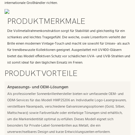
internationale Großhändler richten.
PRODUKTMERKMALE
Die Vollmetallrahmenkonstruktion sorgt für Stabilität und gleichzeitig für ein
schlankes und leichtes Tragegefühl. Die weiche, ovale Linsenform verleiht der
Brille einen modernen Vintage-Touch und macht sie sowohl für Unisex- als auch
für trendbewusste Kollektionen geeignet. Ausgestattet mit UV400-Gläsern
bietet das Modell effektiven Schutz vor schädlichen UVA- und UVB-Strahlen und
ist somit ideal für den täglichen Einsatz im Freien.
PRODUKTVORTEILE
Anpassungs- und OEM-Lösungen
Als professioneller Sonnenbrillenhersteller bieten wir umfassende OEM- und
ODM-Services für das Modell HMP25206 an. Individuelle Logo-Lasergravuren,
verstellbare Nasenpads, verschiedene Galvanisierungsoptionen (Gold, Silber,
Mattschwarz) sowie Farbverläufe oder einfarbige Tönungen sind erhältlich,
um die Markenidentität optimal zu erfüllen. Dieses Modell eignet sich
besonders für Private-Label-Sonnenbrillen aus Metall, die ein
unverwechselbares Design und kurze Entwicklungszeiten erfordern.