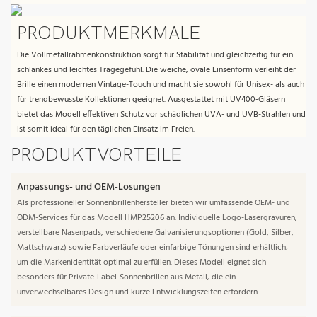
PRODUKTMERKMALE
Die Vollmetallrahmenkonstruktion sorgt für Stabilität und gleichzeitig für ein
schlankes und leichtes Tragegefühl. Die weiche, ovale Linsenform verleiht der
Brille einen modernen Vintage-Touch und macht sie sowohl für Unisex- als auch
für trendbewusste Kollektionen geeignet. Ausgestattet mit UV400-Gläsern
bietet das Modell effektiven Schutz vor schädlichen UVA- und UVB-Strahlen und
ist somit ideal für den täglichen Einsatz im Freien.
PRODUKTVORTEILE
Anpassungs- und OEM-Lösungen
Als professioneller Sonnenbrillenhersteller bieten wir umfassende OEM- und
ODM-Services für das Modell HMP25206 an. Individuelle Logo-Lasergravuren,
verstellbare Nasenpads, verschiedene Galvanisierungsoptionen (Gold, Silber,
Mattschwarz) sowie Farbverläufe oder einfarbige Tönungen sind erhältlich,
um die Markenidentität optimal zu erfüllen. Dieses Modell eignet sich
besonders für Private-Label-Sonnenbrillen aus Metall, die ein
unverwechselbares Design und kurze Entwicklungszeiten erfordern.