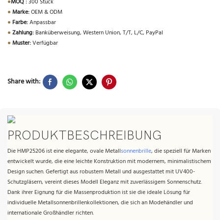
●
MOQ :
300 Stück
●
Marke:
OEM & ODM
●
Farbe:
Anpassbar
●
Zahlung:
Banküberweisung, Western Union, T/T, L/C, PayPal
●
Muster:
Verfügbar
Share with:
PRODUKTBESCHREIBUNG
Die HMP25206 ist eine elegante, ovale Metall
sonnenbrille
, die speziell für Marken
entwickelt wurde, die eine leichte Konstruktion mit modernem, minimalistischem
Design suchen. Gefertigt aus robustem Metall und ausgestattet mit UV400-
Schutzgläsern, vereint dieses Modell Eleganz mit zuverlässigem Sonnenschutz.
Dank ihrer Eignung für die Massenproduktion ist sie die ideale Lösung für
individuelle Metallsonnenbrillenkollektionen, die sich an Modehändler und
internationale Großhändler richten.