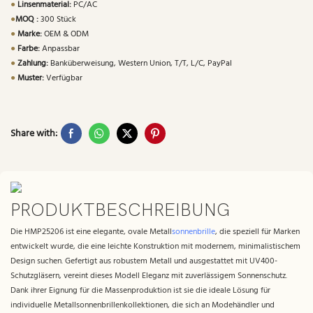
●
Linsenmaterial:
PC/AC
●
MOQ :
300 Stück
●
Marke:
OEM & ODM
●
Farbe:
Anpassbar
●
Zahlung:
Banküberweisung, Western Union, T/T, L/C, PayPal
●
Muster:
Verfügbar
Share with:
PRODUKTBESCHREIBUNG
Die HMP25206 ist eine elegante, ovale Metall
sonnenbrille
, die speziell für Marken
entwickelt wurde, die eine leichte Konstruktion mit modernem, minimalistischem
Design suchen. Gefertigt aus robustem Metall und ausgestattet mit UV400-
Schutzgläsern, vereint dieses Modell Eleganz mit zuverlässigem Sonnenschutz.
Dank ihrer Eignung für die Massenproduktion ist sie die ideale Lösung für
individuelle Metallsonnenbrillenkollektionen, die sich an Modehändler und