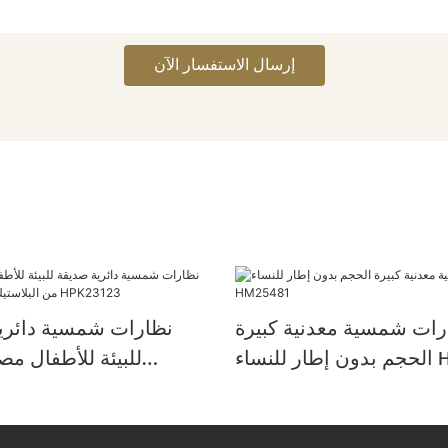
إرسال الاستفسار الآن
رات شمسية معدنية كبيرة
نظارات شمسية دائري
HM254
للبيئة للأطفال م
البلاستيك المعاد تدويره HPK23123