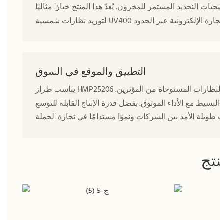
ات التجديد المستمر للمخزون. يُعدّ هذا المنتج خيارًا مثاليًا
التطبيق والموقع في السوق
يناسب طراز HMP25206 علامات الأزياء العصرية، ومجموعات المنتجعات، ومتاجر الأزياء، وخطوط النظارات المستوحاة من المؤثرين.
سيط مع الأداء الموثوق. بفضل قدرة الإنتاج القابلة للتوسع
تج