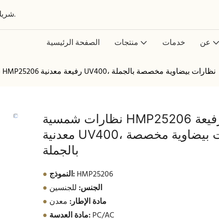
شريك عالمي في تصميم وتطوير وتصنيع النظارات حسب الطلب.
عن
خدمات
منتجات
الصفحة الرئيسية
نظارات شمسية HMP25206 رفيعة معدنية UV400، نظارات بيضاوية مخصصة بالجملة
نظارات شمسية HMP25206 رفيعة
معدنية UV400، نظارات بيضاوية مخصصة
بالجملة
HMP25206
النموذج:
●
الجنس:
للجنسين
●
مادة الإطار:
معدن
●
PC/AC
مادة العدسة:
●