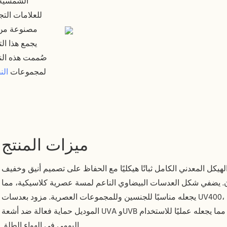
للعلامات الت
مصنوعة من 
صُممت هذه النظا
لمجموعات
الن
ميزات المنتج
هيكل المعدني الكامل ثباتًا هيكليًا مع الحفاظ على تصميم أنيق وخفيف
. يضفي شكل العدسات البيضاوي الناعم لمسة عصرية كلاسيكية، مما
يجعله مناسبًا للجنسين وللمجموعات العصرية. مزود بعدسات UV400، يوفر هذا
الموديل حماية فعالة ضد أشعة UVA وUVB الضارة، مما يجعله عمليًا للاستخدام
اليومي في الهواء الطلق.