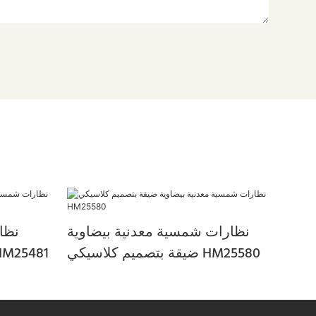
نظارات شمسية معدنية بيضاوية
نظا
ضيقة بتصميم كلاسيكي HM25580
الحجم بدون إطار للنساء 81