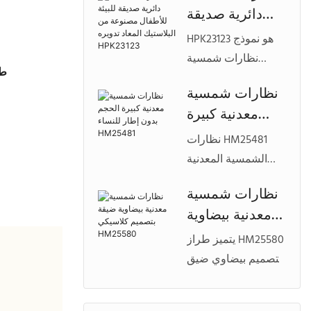
دائرية صديقة
بلاستيكية معاد
للبيئة للأطفال
تدويرها، مصمم
HPK23123 هو نموذج
مصنوعة من
لعلامات تجارية
نظارات شمسية
طر
البلاستيك المعاد
مستدامة للنظارات
خفيف الوزن للأطفال
نظارات شمسية
تسعى إلى الراحة
تدويره HPK23123
مصنوع من مواد
معدنية كبيرة
الخفيفة وتخصيص
بلاستيكية معاد
العلامة التجارية
الحجم بدون إطار
تدويرها، مصمم
نظارات HM25481
الخاصة.
للنساء HM25481
للعلامات التجارية
الشمسية المعدنية
المهتمة بالبيئة والتي
الكبيرة الحجم بدون
نظارات شمسية
تبحث عن مجموعات
إطار، تجمع بين هيكل
معدنية بيضاوية
نظارات أنيقة وقابلة
خفيف الوزن
للتخصيص للأطفال.
ضيقة بتصميم
وعدسات مربعة
يتميز طراز HM25580
كلاسيكي
جريئة. مثالية للعلامات
بتصميم بيضاوي ضيق
HM25580
التجارية الرائدة في
وأنيق مع إطار معدني
عالم الموضة التي
خفيف الوزن، وهو