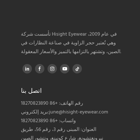
تأسست شركة Hisight Eyewear في عام 2009،
وهي تُعتبر حجر الزاوية في صناعة النظارات في
الصين، وتشتهر بالتزامها بالتميز والأسعار المعقولة.
اتصل بنا
رقم الهاتف: +86 18270823890
june@hisight-eyewear.com
بريد إلكتروني:
واتساب: +86 18270823890
العنوان: المبنى رقم 3، رقم 56، طريق
نيرونغتشونغ، شارع كونبنغ، ونتشو، الصين