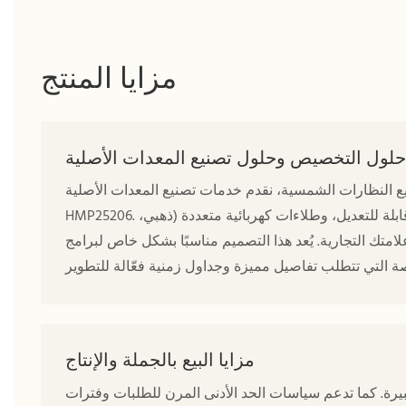
مزايا المنتج
حلول التخصيص وحلول تصنيع المعدات الأصلية
سية، نقدم خدمات تصنيع المعدات الأصلية (OEM) وتصميمها (ODM) المتكاملة لنظارة
HMP25206. تتوفر لدينا خيارات متعددة تشمل نقش الشعار بالليزر، ووسادات أنف قابلة للتعديل، وطلاءات كهربائية متعددة (ذهبي،
ك التجارية. يُعد هذا التصميم مناسبًا بشكل خاص لبرامج
مزايا البيع بالجملة والإنتاج
ت كبيرة. كما تدعم سياسات الحد الأدنى المرن للطلبات وفترات