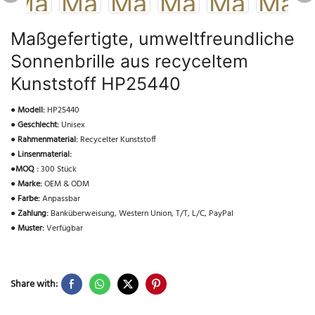
Maßgefertigte, umweltfreundliche
Sonnenbrille aus recyceltem
Kunststoff HP25440
●
Modell:
HP25440
●
Geschlecht:
Unisex
●
Rahmenmaterial:
Recycelter Kunststoff
●
Linsenmaterial:
●
MOQ :
300 Stück
●
Marke:
OEM & ODM
●
Farbe:
Anpassbar
●
Zahlung:
Banküberweisung, Western Union, T/T, L/C, PayPal
●
Muster:
Verfügbar
Share with: