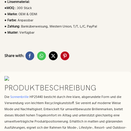
●
Linsenmaterial:
●
MOQ :
300 Stück
●
Marke:
OEM & ODM
●
Farbe:
Anpassbar
●
Zahlung:
Banküberweisung, Western Union, T/T, L/C, PayPal
●
Muster:
Verfügbar
Share with:
PRODUKTBESCHREIBUNG
Die
Sonnenbrille
HP25440 besticht durch ihre klare, abgerundete Form und die
Verwendung von leichtem Recyclingkunststoff. Sie vereint auf moderne Weise
Mode und Nachhaltigkeit. Entwickelt für umweltbewusste Brillenmarken, bietet
dieses Modell hohen Tragekomfort im Alltag und unterstützt gleichzeitig eine
umweltverträgliche Produktpositionierung. Erhältlich in matten und glänzenden
Ausführungen, eignet sich der Rahmen für Mode-, Lifestyle-, Resort- und Outdoor-